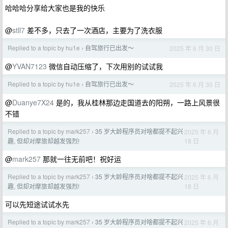
哈哈哈分享给大家也是我的快乐
@
stll7
差不多，只去了一次酒店，主要为了洗衣服
Replied to a topic by hu1e
自驾旅行已出发～
2025 年 6 月 30 日
›
@
YVAN7123
微信自动压缩了，下次用别的试试我
Replied to a topic by hu1e
自驾旅行已出发～
2025 年 6 月 30 日
›
@
Duanye7X24
是的，我从桂林那边走国道去的阳朔，一路上风景很
不错
Replied to a topic by mark257
35 岁大龄程序员对啥都提不起兴
2025 年 6 月
›
18 日
趣, 但却对摩旅却越发强烈!
@
mark257
那就一往无前吧！祝好运
Replied to a topic by mark257
35 岁大龄程序员对啥都提不起兴
2025 年 6 月
›
18 日
趣, 但却对摩旅却越发强烈!
可以先短途试试水先
Replied to a topic by mark257
35 岁大龄程序员对啥都提不起兴
2025 年 6 月
›