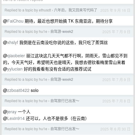
Replied to a topic by ethusdt
六年后，我又回来写代码了
2025 年 9 月 16 日
›
@
FaiChou
期待，最近也想开始搞 TK 东南亚店，期待分享
Replied to a topic by hu1e
自驾游-week2
2025 年 7 月 9 日
›
@
xhslyf
我倒是在云南没吃你说的这些，我只吃了蒸饵丝
@
qiaobeier
丽江这块这几天天气都不行啊，阴雨天，雪山都见不到
的，今天天气好，希望明天也是晴天，我想去德钦看梅里雪山来着
@
yylucian
好的我看看有没有合适的店推荐试试
Replied to a topic by hu1e
自驾游-week2
2025 年 7 月 9 日
›
@
zzboat0422
solo
Replied to a topic by hu1e
自驾旅行已出发～
2025 年 7 月 8 日
›
@
jeray
一个人
@
Lexin914
还可以，人也不是很多（在云南）
Replied to a topic by hu1e
自驾旅行已出发～
2025 年 6 月 30 日
›