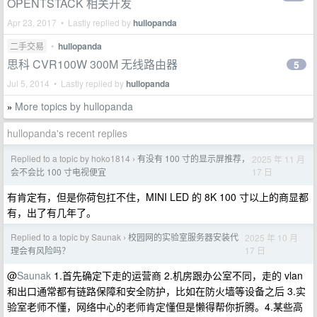
OPENTSTACK 相关开发
Apr 23, 2017 • Lastly replied by
hullopanda
二手交易
•
hullopanda
思科 CVR100W 300M 无线路由器
5
Jul 5, 2014 • Lastly replied by
hullopanda
More topics by hullopanda
»
hullopanda's recent replies
Replied to a topic by hoko1814
有没有 100 寸的显示屏推荐，
2025 年 11 月
›
17 日
会不会比 100 寸电视便宜
有肯定有，但是你荷包扛不住，MINI LED 的 8K 100 寸以上的商显都
有，出了有几年了。
Replied to a topic by Saunak
校园网的实验室服务器安装代
2025 年 10 月
›
17 日
理会有风险吗？
@
Saunak
1.首先确定下走的运营商 2.机房跟办公室不同，走的 vlan
和出口通常都有链路保障和安全防护，比如在防火墙等设备之后 3.实
验室老师不懂，网络中心的老师肯定懂但是懒得帮你折腾。4.某些高