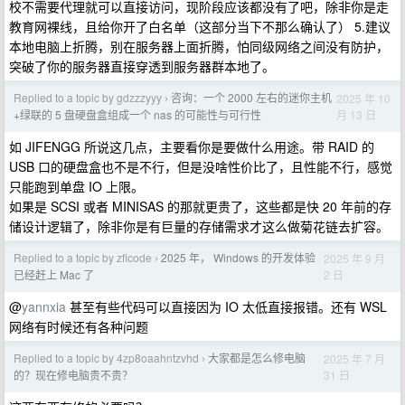
校不需要代理就可以直接访问，现阶段应该都没有了吧，除非你是走
教育网裸线，且给你开了白名单（这部分当下不那么确认了） 5.建议
本地电脑上折腾，别在服务器上面折腾，怕同级网络之间没有防护，
突破了你的服务器直接穿透到服务器群本地了。
Replied to a topic by gdzzzyyy
咨询：一个 2000 左右的迷你主机
2025 年 10
›
月 13 日
+绿联的 5 盘硬盘盒组成一个 nas 的可能性与可行性
如 JIFENGG 所说这几点，主要看你是要做什么用途。带 RAID 的
USB 口的硬盘盒也不是不行，但是没啥性价比了，且性能不行，感觉
只能跑到单盘 IO 上限。
如果是 SCSI 或者 MINISAS 的那就更贵了，这些都是快 20 年前的存
储设计逻辑了，除非你是有巨量的存储需求才这么做菊花链去扩容。
Replied to a topic by zficode
2025 年， Windows 的开发体验
2025 年 9 月
›
2 日
已经赶上 Mac 了
@
yannxia
甚至有些代码可以直接因为 IO 太低直接报错。还有 WSL
网络有时候还有各种问题
Replied to a topic by 4zp8oaahntzvhd
大家都是怎么修电脑
2025 年 7 月
›
31 日
的？现在修电脑贵不贵？