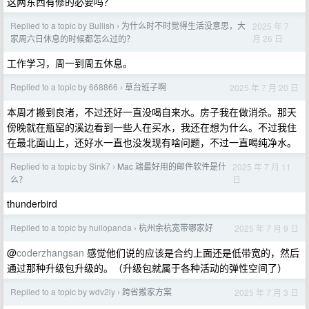
这两东西有修的必要吗？
Replied to a topic by Bullish
为什么时不时觉得生活没意思，大
2025 年 7
›
月 26 日
家周六日休息的时候都怎么过的？
工作学习，周一到周五休息。
Replied to a topic by 668866
草台班子啊
2025 年 7 月 20 日
›
本周才搬到良渚，不过还好一直没喝自来水。房子我在做消杀。那天
傍晚就在瓶窑的溪边看到一些人在买水，我还在想为什么。不过我住
在最北面山上，还好水一直也没发现有啥问题，不过一直喝纯净水。
Replied to a topic by Sink7
Mac 端最好用的邮件软件是什
2025 年 7 月 11
›
日
么？
thunderbird
Replied to a topic by hullopanda
杭州余杭宽带哪家好
2025 年 7 月 9 日
›
@
coderzhangsan
感觉他们说的应该是合约上面还是低带宽的，然后
通过那种升级包升级的。（升级包就属于各种活动的弹性空间了）
Replied to a topic by wdv2ly
跨省搬家方案
2025 年 7 月 3 日
›