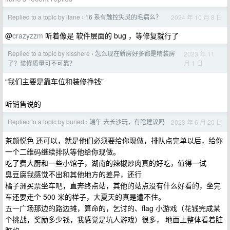
Replied to a topic by ifane
16 系有触控失灵的毛病么？
2024 年 10 月 8 日
›
@
crazyzzm
听着像是 软件层面的 bug ，等修复就行了
Replied to a topic by kisshere
怎么现在新房好多都是精装房
2023 年 11
›
月 1 日
了？装修质量可不可靠？
“我们主要是靠车位和装修挣钱”
听销售说的
Replied to a topic by buried
端午 去长沙玩，有啥建议吗
2023 年 6 月 20 日
›
茶颜悦色 还可以，就是他们必须要给你现做，排队点完单以后，给你
一个二维码继续排队等他给你现做。
吃了费大厨和一些小馆子，湖南的辣椒炒肉真的好吃，值得一试
臭豆腐我感觉不出和其他地方的差异，还行
橘子洲买票坐车吧，直奔终点站，其他的站点没有什么好看的，坐完
车还要走个 500 米的样子，大夏天的真是遭不住。
五一广场那边的路边摊，算命的，乞讨的、flag 小游戏（花钱完成某
个挑战，奖励多少钱，我感觉是坑人游戏）很多， 地面上整体看着脏