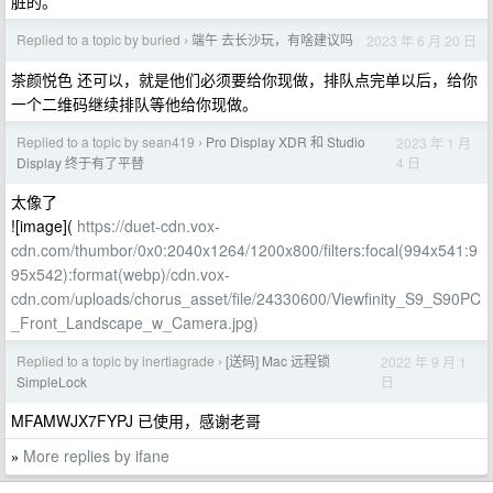
脏的。
Replied to a topic by buried
端午 去长沙玩，有啥建议吗
2023 年 6 月 20 日
›
茶颜悦色 还可以，就是他们必须要给你现做，排队点完单以后，给你
一个二维码继续排队等他给你现做。
Replied to a topic by sean419
Pro Display XDR 和 Studio
2023 年 1 月
›
4 日
Display 终于有了平替
太像了
![image](
https://duet-cdn.vox-
cdn.com/thumbor/0x0:2040x1264/1200x800/filters:focal(994x541:9
95x542):format(webp)/cdn.vox-
cdn.com/uploads/chorus_asset/file/24330600/Viewfinity_S9_S90PC
_Front_Landscape_w_Camera.jpg)
Replied to a topic by inertiagrade
[送码] Mac 远程锁
2022 年 9 月 1
›
日
SimpleLock
MFAMWJX7FYPJ 已使用，感谢老哥
More replies by ifane
»