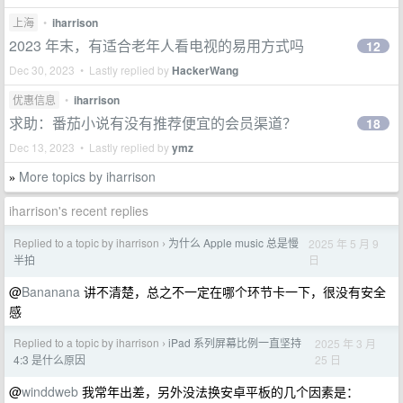
上海
•
iharrison
2023 年末，有适合老年人看电视的易用方式吗
12
Dec 30, 2023 • Lastly replied by
HackerWang
优惠信息
•
iharrison
求助：番茄小说有没有推荐便宜的会员渠道？
18
Dec 13, 2023 • Lastly replied by
ymz
More topics by iharrison
»
iharrison's recent replies
Replied to a topic by iharrison
为什么 Apple music 总是慢
2025 年 5 月 9
›
日
半拍
@
Bananana
讲不清楚，总之不一定在哪个环节卡一下，很没有安全
感
Replied to a topic by iharrison
iPad 系列屏幕比例一直坚持
2025 年 3 月
›
25 日
4:3 是什么原因
@
winddweb
我常年出差，另外没法换安卓平板的几个因素是：