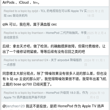
AirPods 、iCloud 、tv+。
Replied to a topic by zpljd
TCL 的电视现在可以和 Apple TV 实
2025 年 2 月
›
18 日
现 cec 联动关机吗
q9k 可以，我在用，属于满血版 cec
Replied to a topic by iharrison
HomePod 二代开始抽风，半夜
2025 年 2 月 4
›
日
自动放音乐
后续：拿去天才吧，做了检测，的确触摸屏故障，但需付费维修，让
出了一个维修证明留痕，等等后续有没有召回之类的吧
Replied to a topic by sanshao124
关于 airpods4 降噪版的
2024 年 11 月 1
›
日
一点感想
同意楼主大部分观点，除了“降噪效果没有很多人说的那么差，但也没
有 b 站 up 主说的那么好”，我觉得降噪效果很不错，我常年出差飞机
上戴的 bose qc700 已经闲置了。
Replied to a topic by iharrison
HomePod 升级到 18.0 后，作为
2024 年 10
›
月 6 日
Apple TV 扬声器出现声画不同步
@
jianzhao123
我这不是投放，是把 HomePod 作为 Apple TV 扬声