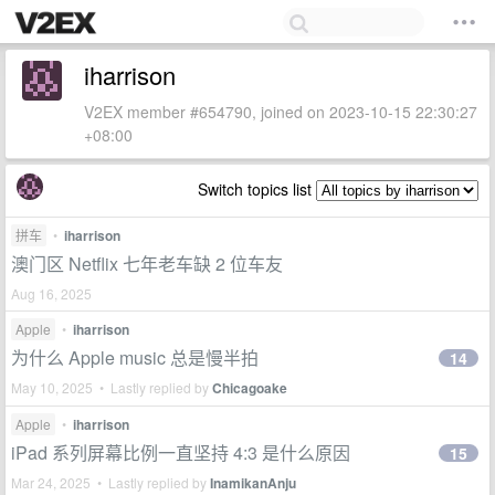
iharrison
V2EX member #654790, joined on 2023-10-15 22:30:27
+08:00
Switch topics list
拼车
•
iharrison
澳门区 Netflix 七年老车缺 2 位车友
Aug 16, 2025
Apple
•
iharrison
为什么 Apple music 总是慢半拍
14
May 10, 2025 • Lastly replied by
Chicagoake
Apple
•
iharrison
iPad 系列屏幕比例一直坚持 4:3 是什么原因
15
Mar 24, 2025 • Lastly replied by
InamikanAnju