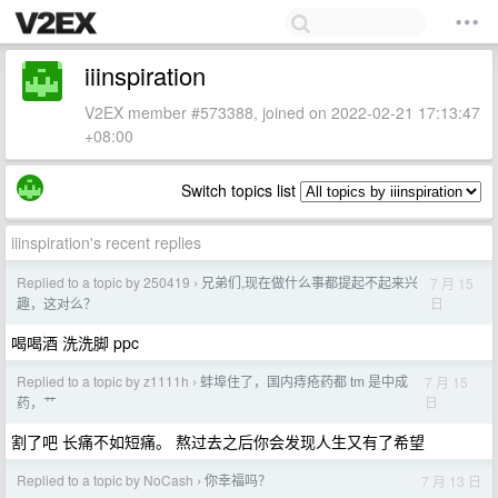
iiinspiration
V2EX member #573388, joined on 2022-02-21 17:13:47
+08:00
Switch topics list
iiinspiration's recent replies
Replied to a topic by 250419
兄弟们,现在做什么事都提起不起来兴
7 月 15
›
日
趣，这对么？
喝喝酒 洗洗脚 ppc
Replied to a topic by z1111h
蚌埠住了，国内痔疮药都 tm 是中成
7 月 15
›
日
药，艹
割了吧 长痛不如短痛。 熬过去之后你会发现人生又有了希望
Replied to a topic by NoCash
你幸福吗？
7 月 13 日
›