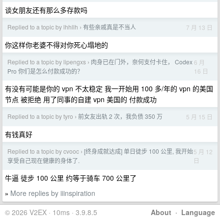
谈女朋友还有那么多存款吗
Replied to a topic by lhhllh
有些亲戚真是不当人
7 月 13 日
›
你这样你老婆不得对你死心塌地的
Replied to a topic by lipengxs
肉身已在门外，奈何支付卡住， Codex
6 月
›
16 日
Pro 你们是怎么付款成功的？
有没有可能是你的 vpn 不太稳定 我一开始用 100 多/年的 vpn 的美国
节点 被拒绝 用了同事的自建 vpn 美国的 付款成功
Replied to a topic by tyro
前女友出轨 2 次，我负债 350 万
5 月 15 日
›
有钱真好
Replied to a topic by cvooc
[终身成就达成] 单日徒步 100 公里, 我开始
5 月 12
›
日
享受自己现在健康的身体了.
牛逼 徒步 100 公里 约等于骑车 700 公里了
More replies by iiinspiration
»
© 2026 V2EX · 10ms · 3.9.8.5
About
·
Language