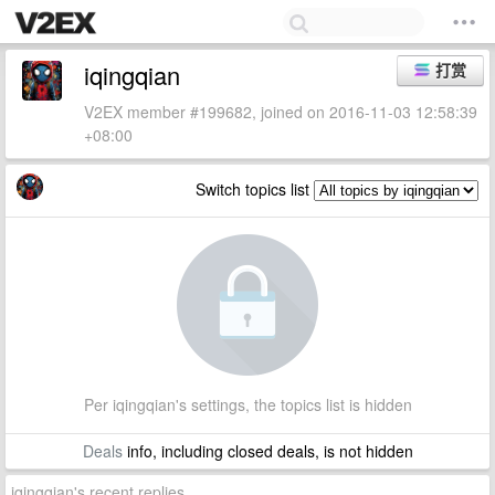
iqingqian
打赏
V2EX member #199682, joined on 2016-11-03 12:58:39
+08:00
Switch topics list
Per iqingqian's settings, the topics list is hidden
Deals
info, including closed deals, is not hidden
iqingqian's recent replies