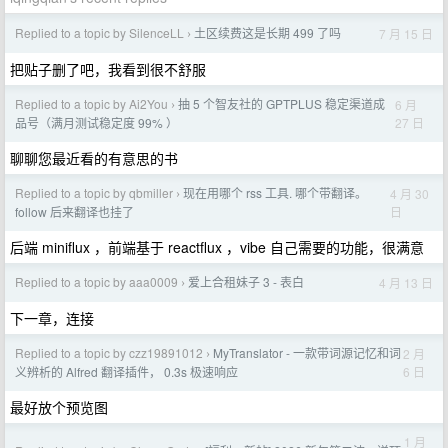
Replied to a topic by SilenceLL
土区续费这是长期 499 了吗
7 月 15 日
›
把贴子删了吧，我看到很不舒服
Replied to a topic by Ai2You
抽 5 个智友社的 GPTPLUS 稳定渠道成
6 月
›
27 日
品号（满月测试稳定度 99% ）
聊聊您最近看的有意思的书
Replied to a topic by qbmiller
现在用哪个 rss 工具. 哪个带翻译。
4 月 30
›
日
follow 后来翻译也挂了
后端 miniflux ，前端基于 reactflux ，vibe 自己需要的功能，很满意
Replied to a topic by aaa0009
爱上合租妹子 3 - 表白
4 月 13 日
›
下一章，连接
Replied to a topic by czz19891012
MyTranslator - 一款带词源记忆和词
2 月
›
6 日
义辨析的 Alfred 翻译插件， 0.3s 极速响应
最好放个预览图
1 月