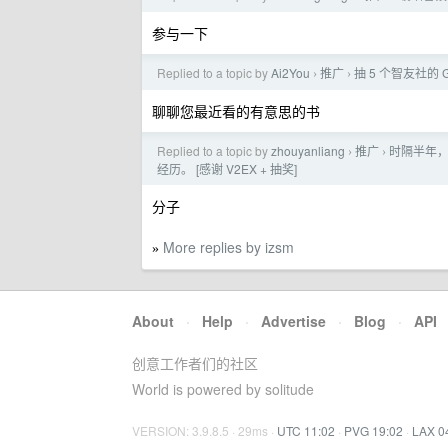
参与一下
Replied to a topic by
Ai2You
推广
抽 5 个智友社的
›
›
聊聊您最近看的有意思的书
Replied to a topic by
zhouyanliang
推广
时隔半年，
›
›
经历。 [感谢 V2EX + 抽奖]
分子
More replies by izsm
»
About
·
Help
·
Advertise
·
Blog
·
API
创意工作者们的社区
World is powered by solitude
VERSION: 3.9.8.5 · 29ms ·
UTC 11:02
·
PVG 19:02
·
LAX 0