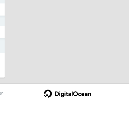
7
7
ge