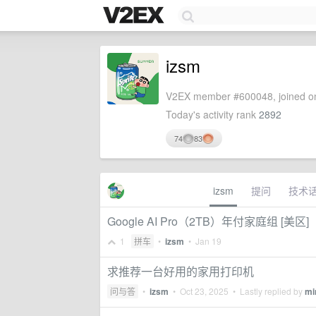
izsm
V2EX member #600048, joined on
Today's activity rank
2892
74
83
izsm
提问
技术
Google AI Pro（2TB）年付家庭组 [美区]
1
拼车
•
izsm
•
Jan 19
求推荐一台好用的家用打印机
问与答
•
izsm
•
Oct 23, 2025
• Lastly replied by
mi