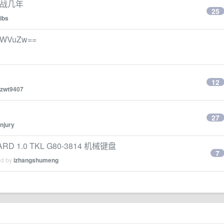
以战几年
25
ibs
bWVuZw==
12
zwt9407
27
njury
 1.0 TKL G80-3814 机械键盘
7
ed by
izhangshumeng