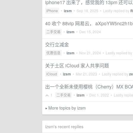
iphone17 出来了，感觉我的 13pm 还可
iPhone
•
izsm
•
Sep 18, 2025
• Lastly replied by
R
40 收个 88vip 网易云， aXpoYW5nc2h1
二手交易
•
izsm
•
Dec 15, 2024
交行立减金
优惠信息
•
izsm
•
Nov 21, 2024
• Lastly replied by
关于土区 iCloud 家人共享问题
iCloud
•
izsm
•
Mar 21, 2023
• Lastly replied by
ze
出一个全新未使用樱桃（Cherry）MX BOARD
1
二手交易
•
izsm
•
Dec 1, 2022
• Lastly repli
More topics by izsm
»
izsm's recent replies