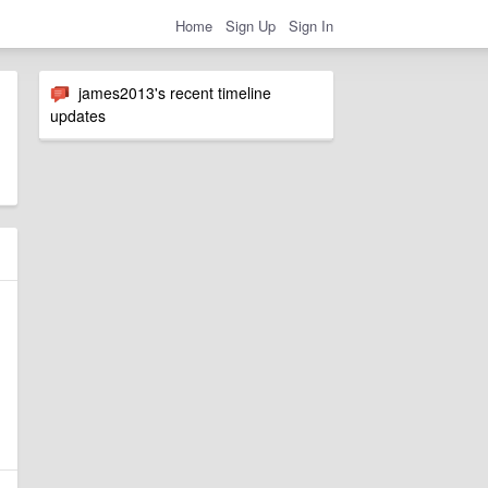
Home
Sign Up
Sign In
james2013's recent timeline
updates