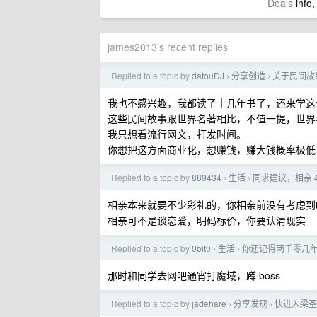
Deals
info,
james2013's recent replies
Replied to a topic by
datouDJ
分享创造
关于民间故
›
›
我也不感兴趣，我都读了十几年书了，还来学这
这些民间故事跟世界名著相比，不值一提，世界
我只想看流行网文，打发时间。
你想把这方面商业化，想赚钱，赚大钱概率极低
Replied to a topic by
889434
生活
同求建议，相亲 
›
›
相亲本来就要不少彩礼的，你相亲前没有考虑到
相亲可不是谈恋爱，明码标价，你要认清现实
Replied to a topic by
0bit0
生活
你还记得两千零几
›
›
那时和同学去网吧通宵打魔域，蹲 boss
Replied to a topic by
jadehare
分享发现
快进入梁圣阶
›
›