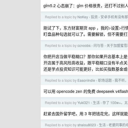
glm5.2 心态崩了：glm 价格很贵，还打不过
Replied to a topic by
NoKey
投资
安卓手机有没有那
›
›
刚试了下，东方财富期货 app ，我的>设置
盯盘品种勾选就可以了。需要解锁，但不需要打开 
Replied to a topic by
ccnoobs
问与答
关于加盟蜜雪
›
›
你把开店当做平稳糊口？那你如果开店基本上是
开店属于高风险高收益，跟平稳糊口没有半点关
还是学点投资知识可能更好，比如买指数基金或
Replied to a topic by
EasonIndie
职场话题
我不听，
›
›
可以用 opencode zen 的免费 deepseek v4flas
Replied to a topic by
Yuki321
生活
存了 100w+，
›
›
赶紧去国外留学吧，用 3 年把钱花完，这样就能
Replied to a topic by
shalou8023
生活
老婆同事的
›
›