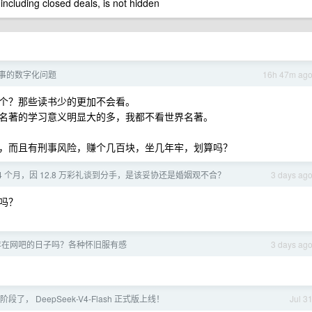
 including closed deals, is not hidden
事的数字化问题
16h 47m ag
个？那些读书少的更加不会看。
名著的学习意义明显大的多，我都不看世界名著。
，而且有刑事风险，赚个几百块，坐几年牢，划算吗？
4 个月，因 12.8 万彩礼谈到分手，是该妥协还是婚姻观不合？
3 days ag
吗？
年在网吧的日子吗？各种怀旧服有感
3 days ag
段了， DeepSeek-V4-Flash 正式版上线！
Jul 3