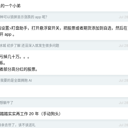
别人的一个小弟
种可以锁屏显示涨跌的 app 呢？
Jul 2
>行情设置>盯盘助手，打开悬浮窗开关，把股票或者期货添加到自选，然后在
app 。
冰城 初步了解 还没深入就发生很多问题
Jul 2
亏掉几十万。。。
系。
者部分高分红的股票。
我要的是全面拥抱 AI
Jul 2
h
太想躺平了
Jul 2
踏踏实实再工作 20 年（手动狗头）
母亲去世了，该不该送礼
Jul 2