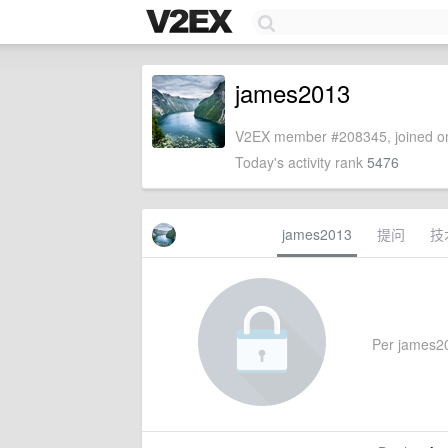
james2013
V2EX member #208345, joined on
Today's activity rank
5476
james2013
提问
技
Per james201