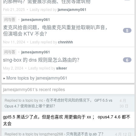
的那种吗？需要展示商圈、住房等建筑物
Feb 21, 2025 • Lastly replied by
jamesjammy061
问与答
•
jamesjammy061
麦克风拾音问题，电脑麦克风重复拾取喇叭声音，
5
但演唱会 KTV 不会？
Nov 11, 2024 • Lastly replied by
chnnhhh
问与答
•
jamesjammy061
sing-box 的 dns 规则是怎么路由的？
6
May 2, 2024 • Lastly replied by
sikeer
More topics by jamesjammy061
»
jamesjammy061's recent replies
Replied to a topic by nc
在不考虑封号风险的情况下， GPT-5.5 vs
4 月
›
30 日
Opus 4.7 使用体验上哪个更好？
gpt5.5 黑话少了点，但是也喜欢 用更偏向于 xx ； opus4.7 4.6 都不
太会
Replied to a topic by longzheng268
只有我进不去 ip.sb 了？
4 月 12 日
›