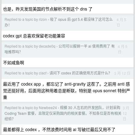
也是，昨天发现美国的节点解析不到这个 dns 了
Replied to a topic by rizon
吸了 opus 后 gpt 5.4 都没味了这可怎么
4 月 5
›
日
办！
codex gpt 总喜欢保留老功能兼容
Replied to a topic by decade0q
公司可以报销一半 ai 使用费用了 有
4 月 5
›
日
啥推荐吗？
不如咸鱼啊
Replied to a topic by clacf
请问下 codex 的正确使用方式是什么？
3 月 12 日
›
最近用了 codex app ，都忘记了 anti-gravity 这茬了。之前用 anti 感
觉还挺好用，后面用这种用着总是断联，特别是 opus sonnet 特别严
重
Replied to a topic by Newbee24
规模 30 人左右的开发团队，计划采购
3 月
›
12
Coding Team 套餐，且限定仅采购国内的相关套餐。不知各位是否有相关
日
经验？
最差都得上 codex ，不然浪费时间用 ai 写破烂最后又用不了