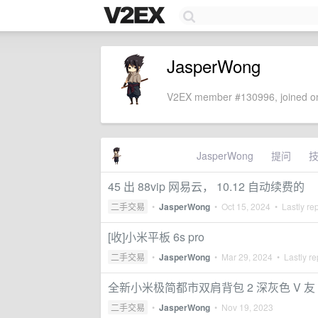
JasperWong
V2EX member #130996, joined on
JasperWong
提问
45 出 88vip 网易云， 10.12 自动续费的
二手交易
•
JasperWong
•
Oct 15, 2024
• Lastly re
[收]小米平板 6s pro
二手交易
•
JasperWong
•
Mar 29, 2024
• Lastly re
全新小米极简都市双肩背包 2 深灰色 V 友 
二手交易
•
JasperWong
•
Nov 19, 2023