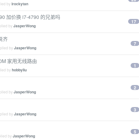
lied by
irockytan
90 加价换 i7-4790 的兄弟吗
17
plied by
JasperWong
箱说齐
7
plied by
JasperWong
 300M 家用无线路由
1
lied by
hobbyliu
2
plied by
JasperWong
3
plied by
JasperWong
5
plied by
JasperWong