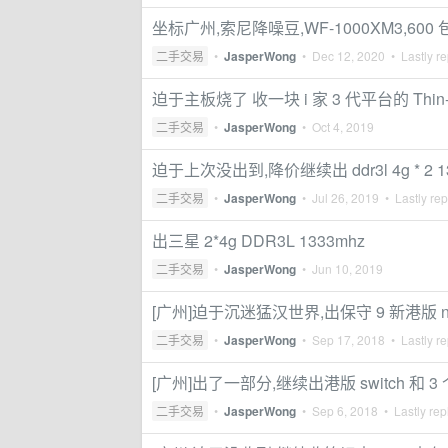
坐标广州,索尼降噪豆,WF-1000XM3,600
二手交易
•
JasperWong
•
Dec 12, 2020
• Lastly re
迫于主板烧了 收一块 i 家 3 代平台的 Thin-
二手交易
•
JasperWong
•
Oct 4, 2019
迫于上次没出到,降价继续出 ddr3l 4g * 2 1
二手交易
•
JasperWong
•
Jul 26, 2019
• Lastly rep
出三星 2*4g DDR3L 1333mhz
二手交易
•
JasperWong
•
Jun 10, 2019
[广州]迫于沉迷猛汉世界,出保守 9 新港版 n
二手交易
•
JasperWong
•
Sep 17, 2018
• Lastly re
[广州]出了一部分,继续出港版 switch 和 3
二手交易
•
JasperWong
•
Sep 6, 2018
• Lastly rep