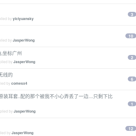
3
plied by
yiciyuansky
10
plied by
JasperWong
青轴,坐标广州
2
plied by
JasperWong
是无线的
6
lied by
comesx4
ar 原装耳套..配的那个被我不小心弄丢了一边....只剩下比
1
plied by
JasperWong
12
lied by
JasperWong