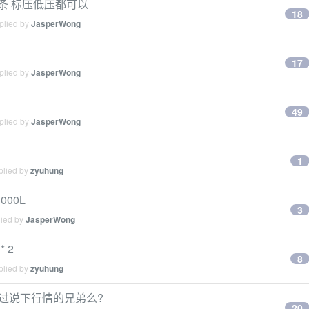
存条 标压低压都可以
18
plied by
JasperWong
17
plied by
JasperWong
49
plied by
JasperWong
1
plied by
zyuhung
000L
3
lied by
JasperWong
* 2
8
plied by
zyuhung
卖过说下行情的兄弟么?
20