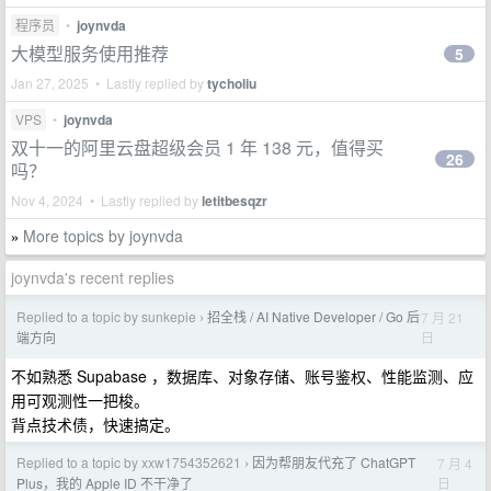
程序员
•
joynvda
大模型服务使用推荐
5
Jan 27, 2025 • Lastly replied by
tycholiu
VPS
•
joynvda
双十一的阿里云盘超级会员 1 年 138 元，值得买
26
吗？
Nov 4, 2024 • Lastly replied by
letitbesqzr
More topics by joynvda
»
joynvda's recent replies
Replied to a topic by sunkepie
招全栈 / AI Native Developer / Go 后
7 月 21
›
日
端方向
不如熟悉 Supabase ，数据库、对象存储、账号鉴权、性能监测、应
用可观测性一把梭。
背点技术债，快速搞定。
Replied to a topic by xxw1754352621
因为帮朋友代充了 ChatGPT
7 月 4
›
日
Plus，我的 Apple ID 不干净了