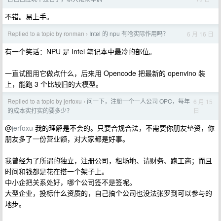
不错。易上手。
Replied to a topic by ronman
Intel 的 npu 有啥实际作用吗？
6 月 16 日
›
有一个笑话：NPU 是 Intel 笔记本中最冷的部位。
一直试图用它做点什么，后来用 Opencode 把最新的 openvino 装
上，能跑 3 个比较旧的大模型。
Replied to a topic by jerfoxu
问一下，注册一个一人公司 OPC，每年
6 月 15
›
日
的成本实打实的要多少？
@
jerfoxu
我的理解是不会的。只要合规合法，不需要你朋友垫资，你
朋友多了一份营业额，对大家都是好事。
我曾经为了所谓的独立，注册公司，租场地、请财务、跑工商；而且
时间和钱都是花在搭一个架子上。
中小企把关系处好，哪个公司签不是签呢。
大型企业，投标什么资质的，自己搞个公司也没法张罗到可以参与的
地步。