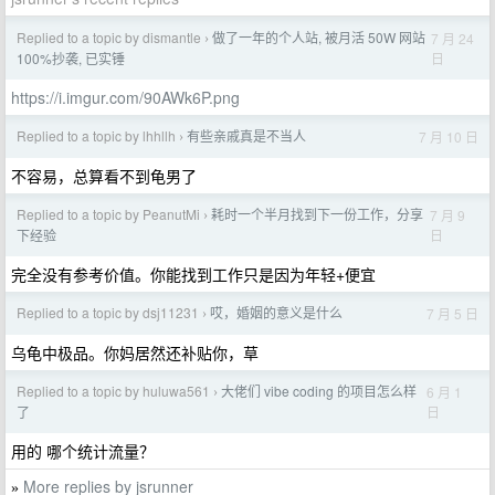
Replied to a topic by dismantle
做了一年的个人站, 被月活 50W 网站
7 月 24
›
日
100%抄袭, 已实锤
https://i.imgur.com/90AWk6P.png
Replied to a topic by lhhllh
有些亲戚真是不当人
7 月 10 日
›
不容易，总算看不到龟男了
Replied to a topic by PeanutMi
耗时一个半月找到下一份工作，分享
7 月 9
›
日
下经验
完全没有参考价值。你能找到工作只是因为年轻+便宜
Replied to a topic by dsj11231
哎，婚姻的意义是什么
7 月 5 日
›
乌龟中极品。你妈居然还补贴你，草
Replied to a topic by huluwa561
大佬们 vibe coding 的项目怎么样
6 月 1
›
日
了
用的 哪个统计流量？
More replies by jsrunner
»