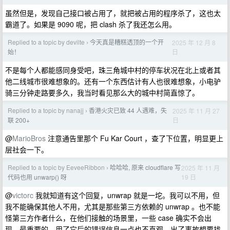
虽然但是，发现自己接口被占用了，就把被占用的程序杀了，这也太
霸道了。如果是 9090 呢，把 clash 杀了我还怎么用。
Replied to a topic by devilte
今天真是糟糕透顶的一个开
2025 年 12 月 8
›
日
始！
不是每个人都能感同身受吧，珠三角城中村的停车状况在北上或者其
他二线城市很难想象的。还有一个东西估计有人也很难想象，小电驴
骑三分钟走路要多久，我当时看见那么大的城中村简直惊了。
Replied to a topic by nanajj
香港火灾已致 44 人遇难，失
2025 年 11 月 27
›
日
联 200+
@
MarioBros
注意通告里那个 Fu Kar Court ，查了下位置，明显更上
层社会一下。
Replied to a topic by EeveeRibbon
哈哈哈, 原来 cloudflare 写
2025 年 11 月
›
19 日
代码也用 unwarp() 呀
@
victorc
我就知道有这个回复，unwrap 就是一坨。我可以不用，但
我不能确保其他人不用，尤其是那些第三方依赖的 unwrap 。也不能
怪第三方作者什么，在他们接触的场景里，一些 case 确实不会出
现。最重要的，用了它后的错误信息一点也不直观，出了事故想要找