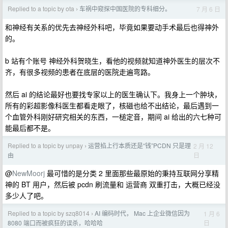
Replied to a topic by ota
车祸中窥探中国医院的专科细分。
7 月 6 日
›
和神经有关系的优先去神经外科吧，毕竟如果要动手术最后也得神外
的。
b 站有个账号 神经外科贺晓生，看他的视频就知道神外医生的层次不
齐，有很多视频的患者在底层的医院走遍弯路。
然后 ai 的结论最好也要找专家以上的医生确认下。我身上一个肿块，
所有的彩超影像科医生都看走眼了，核磁也给不出结论，最后遇到一
个血管外科刚好研究相关的东西，一槌定音，期间 ai 给出的六七种可
能最后都不是。
Replied to a topic by unpay
运营掐上行本质还是“钱”PCDN 只是理
2 月 12
›
日
由
@
NewMoorj
最可惜的是分类 2 里面那些最原始的秉持互联网分享精
神的 BT 用户，然后被 pcdn 刷流量和 运营商 双重打击，大概已经没
多少人了吧。
Replied to a topic by szq8014
AI 编码时代， Mac 上企业微信因为
1 月 6
›
日
8080 端口而被疯狂的误杀，哈哈哈