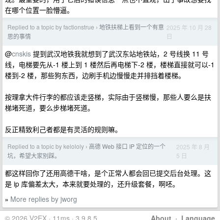
在哪个位置一脸懵逼。
Replied to a topic by factionstrue
地铁扶梯上看到一个有意
2025 年 10 月 28
›
日
思的事情
@
cnskis
提到武汉地铁我就想到了武汉东站地铁站，2 号线换 11 号
线，电梯要先从-1 楼上到 1 楼然后再电梯下-2 楼，楼梯直接就可以-1
楼到-2 楼，那些狗东西，边刷手机边慢慢走并排挡着楼梯。
按理拿大件行李的都应该走竖梯，实际由于竖梯慢，那些人要么是扶
梯堵死道，要么步梯堵死道。
反正精致利己者都是有灵活的规则嘛。
Replied to a topic by kelololy
高德 Web 接口 IP 定位的一个
2025 年 8 月
›
5 日
坑，希望大家别踩。
都这样回你了还用高德干啥，是个正常人都会回已提交后台处理。这
是 ip 库偏差太大，本来就要处理的，还升级套餐，啊呸。
More replies by jworg
»
© 2026 V2EX · 11ms · 3.9.8.5
About
·
Language