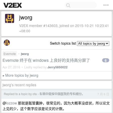
jworg
V2EX member #143603, joined on 2015-10-21 10:23:41
+08:00
Switch topics list
Evernote
•
jworg
Evernote 终于在 windows 上良好的支持高分屏了
6
Apr 27, 2016 • Lastly replied by
Jerry5850022
More topics by jworg
»
jworg's recent replies
Replied to a topic by ota
车祸中窥探中国医院的专科细分。
7 月 6 日
›
@
lozzow
那就是骶管囊肿，很常见的，因为大概率没症状，所以论文
上见的少，这个数字应该是论文的计数。