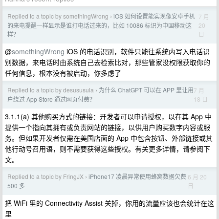
Replied to a topic by somethingWrong
iOS 如何设置能实现像安卓手机
7 月
›
20
的来电提醒一样显示是谁打电话过来的，比如 10086 标识为中国移动这
日
样？
@
somethingWrong
iOS 的电话识别，软件只能往系统内写入电话识
别数据，来电话时由系统自己去检索比对，那些管家没权限获取你的
任何信息，根本没有被启动，你多虑了
Replied to a topic by desususula
为什么 ChatGPT 可以在 APP 里让用
7 月
›
18 日
户绕过 App Store 通过网页付费？
3.1.1(a) 其他购买方式的链接：开发者可以申请授权，以在其 App 中
提供一个指向其拥有或负责网站的链接，以供用户购买数字内容或服
务。但如果开发者仅需在美国店面的 App 中包含按钮、外部链接或其
他行动号召用语，则不需要获得这些授权。有关更多详情，请参阅下
文。
Replied to a topic by FringJX
iPhone17 凌晨异常使用蜂窝数据欠费
6 月 20
›
日
500 多
把 WiFi 里的 Connectivity Assist 关掉，你用的流量应该也会统计在这
里