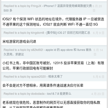
Replied to a topic by FringJX
iPhone17 凌晨异常使用蜂窝数据欠费
6 月 20
›
日
500 多
iOS27 有个探测 WiFi 状态的地址在境外，代理服务器 IP 一旦被禁连
不通苹果的这个探测地址，iOS27 就会判断 WiFi 不通一直切 5G
Replied to a topic by kingdom8
[集中贴] iOS 27 目前已知问题汇总
6 月 9 日
›
米哈游家的游戏全闪退
Replied to a topic by s82kd92l
apple id 的 app store 和 itunes 被永
5 月 14
›
日
久禁用，求建议
小红书上有，非中国区账号被封，12315 投诉苹果贸易（上海）有限
公司，苹果行政部回电有可能解封
Replied to a topic by space2020
相亲太难了
5 月 6 日
›
会不会是对方不想相亲，用离谱条件速战速决应付长辈
Replied to a topic by dododada
ios18.7.8 能更新么
4 月 23 日
›
老系统现在很危险，恶意制作的网页可以无感直接获取你的隐私数
据，从工信部到苹果全部都在催着更新呢