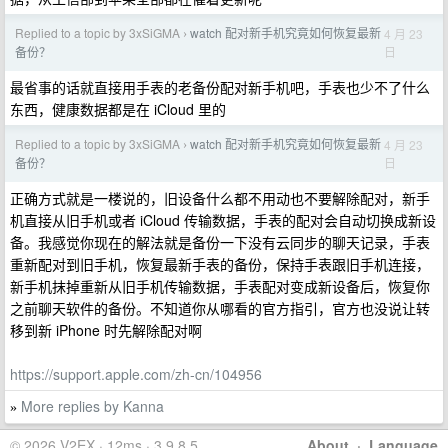
Replied to a topic by 3xSiGMA
watch 配对新手机究竟如何恢复最新
4 月 23
›
日
备份？
最省事的话就直接用手表的老备份配对新手机吧，手表也少不了什么
东西，健康数据都是在 iCloud 里的
Replied to a topic by 3xSiGMA
watch 配对新手机究竟如何恢复最新
4 月 23
›
日
备份？
正确方式就是一楼说的，旧设备什么都不用动也不要解除配对，新手
机直接从旧手机或者 iCloud 传输数据，手表的配对会自动切换成新设
备。我感觉你现在的解法就是备份一下没有云同步的聊天记录，手表
重新配对到旧手机，恢复最新手表的备份，保持手表跟旧手机连接，
新手机抹掉重新从旧手机传输数据，手表配对变成新设备后，恢复你
之前聊天软件的备份。不知道你从哪看的官方指引，官方也没说让转
移到新 iPhone 时先解除配对啊
https://support.apple.com/zh-cn/104956
More replies by Kanna
»
© 2026 V2EX · 12ms · 3.9.8.5
About
·
Language