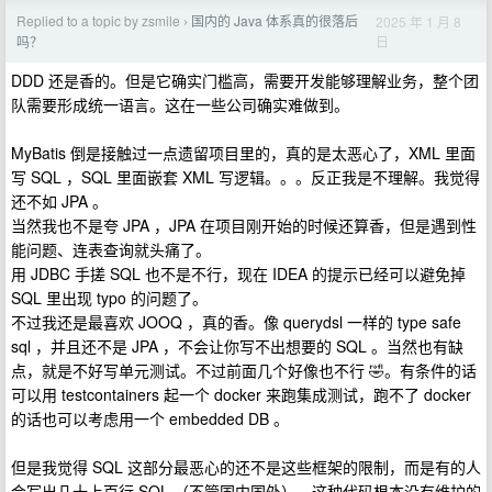
Replied to a topic by zsmile
国内的 Java 体系真的很落后
2025 年 1 月 8
›
日
吗？
DDD 还是香的。但是它确实门槛高，需要开发能够理解业务，整个团
队需要形成统一语言。这在一些公司确实难做到。
MyBatis 倒是接触过一点遗留项目里的，真的是太恶心了，XML 里面
写 SQL ，SQL 里面嵌套 XML 写逻辑。。。反正我是不理解。我觉得
还不如 JPA 。
当然我也不是夸 JPA ，JPA 在项目刚开始的时候还算香，但是遇到性
能问题、连表查询就头痛了。
用 JDBC 手搓 SQL 也不是不行，现在 IDEA 的提示已经可以避免掉
SQL 里出现 typo 的问题了。
不过我还是最喜欢 JOOQ ，真的香。像 querydsl 一样的 type safe
sql ，并且还不是 JPA ，不会让你写不出想要的 SQL 。当然也有缺
点，就是不好写单元测试。不过前面几个好像也不行 🤣。有条件的话
可以用 testcontainers 起一个 docker 来跑集成测试，跑不了 docker
的话也可以考虑用一个 embedded DB 。
但是我觉得 SQL 这部分最恶心的还不是这些框架的限制，而是有的人
会写出几十上百行 SQL （不管国内国外）。这种代码根本没有维护的