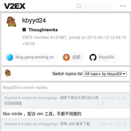
kbyyd24
🏢
Thoughtworks
V2EX member #137987, joined on 2015-09-12 12:48:10
+08:00
blog.gaoyuexiang.cn
成都
kbyyd24
Switch topics list
kbyyd24's recent replies
Replied to a topic by runninghipp
调研下各位大哥们办公用
2025 年 3 月 25
›
日
的是啥键盘
filco minila ，配合 vim 工具，手都不用挪的
Replied to a topic by zhangyongji
各种 JDK 版本下载
2025 年 1 月 9 日
›