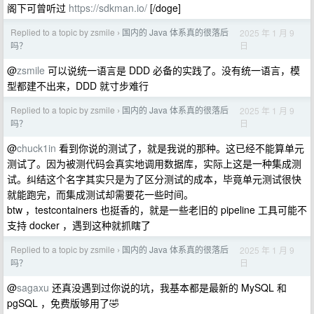
阁下可曾听过
https://sdkman.io/
[/doge]
Replied to a topic by zsmile
国内的 Java 体系真的很落后
2025 年 1 月 9
›
日
吗？
@
zsmile
可以说统一语言是 DDD 必备的实践了。没有统一语言，模
型都建不出来，DDD 就寸步难行
Replied to a topic by zsmile
国内的 Java 体系真的很落后
2025 年 1 月 9
›
日
吗？
@
chuck1in
看到你说的测试了，就是我说的那种。这已经不能算单元
测试了。因为被测代码会真实地调用数据库，实际上这是一种集成测
试。纠结这个名字其实只是为了区分测试的成本，毕竟单元测试很快
就能跑完，而集成测试却需要花一些时间。
btw ，testcontainers 也挺香的，就是一些老旧的 pipeline 工具可能不
支持 docker ，遇到这种就抓瞎了
Replied to a topic by zsmile
国内的 Java 体系真的很落后
2025 年 1 月 9
›
日
吗？
@
sagaxu
还真没遇到过你说的坑，我基本都是最新的 MySQL 和
pgSQL ，免费版够用了🤣