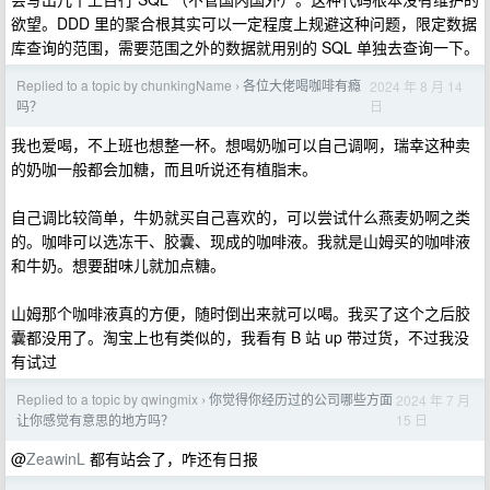
欲望。DDD 里的聚合根其实可以一定程度上规避这种问题，限定数据
库查询的范围，需要范围之外的数据就用别的 SQL 单独去查询一下。
Replied to a topic by chunkingName
各位大佬喝咖啡有瘾
2024 年 8 月 14
›
日
吗？
我也爱喝，不上班也想整一杯。想喝奶咖可以自己调啊，瑞幸这种卖
的奶咖一般都会加糖，而且听说还有植脂末。
自己调比较简单，牛奶就买自己喜欢的，可以尝试什么燕麦奶啊之类
的。咖啡可以选冻干、胶囊、现成的咖啡液。我就是山姆买的咖啡液
和牛奶。想要甜味儿就加点糖。
山姆那个咖啡液真的方便，随时倒出来就可以喝。我买了这个之后胶
囊都没用了。淘宝上也有类似的，我看有 B 站 up 带过货，不过我没
有试过
Replied to a topic by qwingmix
你觉得你经历过的公司哪些方面
2024 年 7 月
›
15 日
让你感觉有意思的地方吗？
@
ZeawinL
都有站会了，咋还有日报