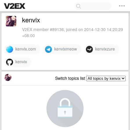
kenvix
V2EX member #89136, joined on 2014-12-30 14:20:29
+08:00
kenvix.com
kenvixmeow
kenvixzure
kenvix
Switch topics list