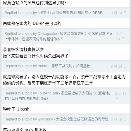
屎黄色站点的风气也传到这里了吗？
Replied to a topic by nrtEBH
水深火热警告 后知后觉之 DERP
3 月 14 日
›
两端都在国内的 DERP 是可以的
Replied to a topic by Chicagoake
极客湾恢复更新：小米笔记本 Pro
3 月
›
14 日
上手体验：性能表现优秀的超轻薄本！
恭喜极客湾打赢复活赛
接下来就看云飞什么时候杀出冥界了
Replied to a topic by rrubick
考研三战失利，如何拯救
2 月 24 日
›
就是懒狗罢了，别人在校一战就能考四百，脱产三战都考不上鉴定为
纯纯的懒狗。反思下到底是学了三年还是玩了三年
Replied to a topic by FourAndHalf
家里最近装了太阳能 50 度电池，
2 月 18
›
日
有什么好的办法把电都用掉？
种叶子（ bushi
Replied to a topic by windyboy
大语言模型生成低级语言的可行性
2 月 16 日
›
这种垃圾文 arxiv 都不收