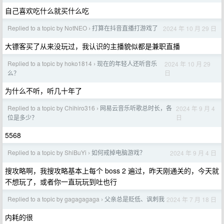
自己喜欢吃什么就买什么吃
Replied to a topic by NotNEO
打算在抖音直播打游戏了
2024 年 10 月 29 日
›
大镖客买了从来没玩过，我认识的主播貌似都是兼职直播
Replied to a topic by hoko1814
现在的年轻人还听音乐
2024 年 10 月 29
›
日
么？
为什么不听，听几十年了
Replied to a topic by Chihiro316
网易云音乐听歌总时长，各
2024 年 9 月 4
›
日
位是多少？
5568
Replied to a topic by ShiBuYi
如何戒掉电脑游戏？
2024 年 9 月 4 日
›
搜攻略啊，我搜攻略基本上每个 boss 2 遍过，昨天刚通关的，今天就
不想玩了，或者你一直玩玩到吐也行
Replied to a topic by gagagagaga
父亲总是贬低、讽刺我
2024 年 7 月 18 日
›
内耗的很