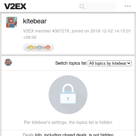
kitebear
V2EX member #367278, joined on 2018-12-02 14:15:01
+08:00
4
25
59
Switch topics list
Per kitebear's settings, the topics list is hidden
Deals
info, including closed deals, is not hidden