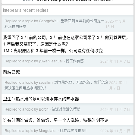
kitebear's recent replies
Replied to a topic by GeorgeWai
重新回到 8 年前的公司是一
2025 年 3 月
›
15 日
种怎样的感觉
我重回了 3 年前的公司，3 年前也在这家公司呆了 3 年做到管理层，
1 年后我又离职了，原因是什么呢？
TMD 离职原因和 3 年前一模一样，公司没有任何改变
Replied to a topic by yuwenjieshuai
找工作有感
2024 年 11 月 7 日
›
前端已死
Replied to a topic by secsilm
燃气热水器，无回水管，你们怎么
2024 年 11
›
月 7 日
解决卫生间用热水问题的？
卫生间热水用的是可以烧水存水的热水器
Replied to a topic by Borch
做饭对生活的帮助
2024 年 11 月 7 日
›
谁有时间谁做饭，谁做饭，另一个人洗碗，特殊时刻不论
Replied to a topic by Margelator
打游戏零食推荐！
2024 年 11 月 1 日
›