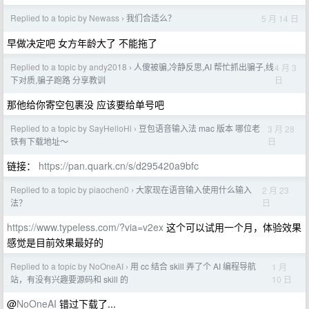
Replied to a topic by Newass
我们合适么？
5 月 14 日
›
早做决定吧 女方年龄大了 不能拖了
Replied to a topic by andy2018
人傻被骗,冷静反思,AI 帮忙抓出骗子,线
4 月 3
›
日
下对质,骗子跑路 分享教训
那他给你寄空包裹没 应该要给单号吧
Replied to a topic by SayHelloHi
豆包语音输入法 mac 版本 哪位老
3 月 28
›
日
铁有下载地址～
链接：
https://pan.quark.cn/s/d295420a9bfc
Replied to a topic by piaochen0
大家现在语音输入使用什么输入
2 月 23
›
日
法？
https://www.typeless.com/?via=v2ex
这个可以试用一个月，体验效果
感觉是目前效果最好的
Replied to a topic by NoOneAI
用 cc 结合 skill 弄了个 AI 编程导航
1 月
›
10 日
站，有没有兴趣要源码和 skill 的
@
NoOneAI
错过下载了...