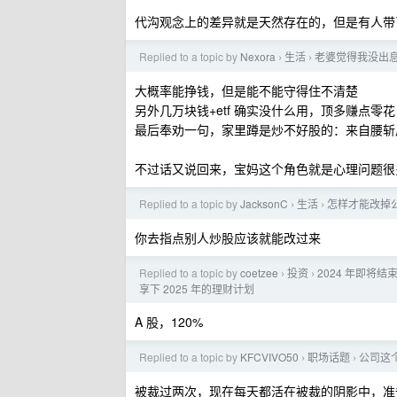
代沟观念上的差异就是天然存在的，但是有人带
Replied to a topic by
Nexora
生活
老婆觉得我没出
›
›
大概率能挣钱，但是能不能守得住不清楚
另外几万块钱+etf 确实没什么用，顶多赚点
最后奉劝一句，家里蹲是炒不好股的：来自腰斩后
不过话又说回来，宝妈这个角色就是心理问题很
Replied to a topic by
JacksonC
生活
怎样才能改掉
›
›
你去指点别人炒股应该就能改过来
Replied to a topic by
coetzee
投资
2024 年即将
›
›
享下 2025 年的理财计划
A 股，120%
Replied to a topic by
KFCVIVO50
职场话题
公司这个
›
›
被裁过两次，现在每天都活在被裁的阴影中，准