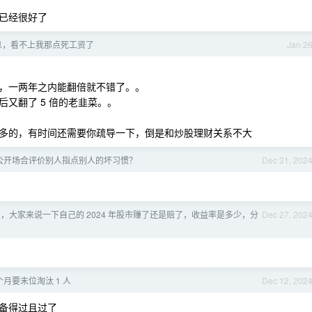
已经很好了
息，看不上我那点死工资了
Jan 2
零花，一两年之内能翻倍就不错了。。
又翻了 5 倍的老韭菜。。
多的，有时间还需要你疏导一下，倒是和炒股理财关系不大
公开场合评价别人指点别人的坏习惯？
Dec 31, 202
结束，大家来说一下自己的 2024 年股市赚了还是赔了，收益率是多少，分
Dec 27, 202
月要末位淘汰 1 人
Dec 12, 202
备得过且过了