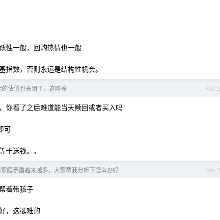
跃性一般，回购热情也一般
基指数，否则永远是结构性机会。
金的估值也关闭了，这咋搞
Feb 
，你看了之后难道能当天赎回或者买入吗
即可
等于送钱。。
后家庭矛盾越来越多，大家帮我分析下怎么办好
Feb 
帮着带孩子
好，这挺难的