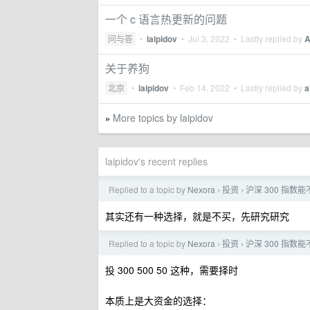
一个 c 语言热更新的问题
问与答
•
laipidov
•
Jul 3, 2022
• Lastly replied by
A
关于养狗
北京
•
laipidov
•
Feb 14, 2022
• Lastly replied by
a
More topics by laipidov
»
laipidov's recent replies
Replied to a topic by
Nexora
投资
沪深 300 指数
›
›
其实还有一种选择，就是不买，先研究研究
Replied to a topic by
Nexora
投资
沪深 300 指数
›
›
投 300 500 50 这种，需要择时
本质上是大资金的选择：