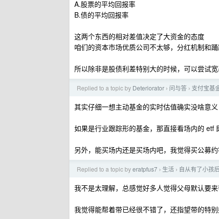
A.股票的平均回报率
B.债的平均回报率
这两个东西的相对差值决定了大资金的态度
咱们的资本市场优质公司不太够，分红机制和踊
所以除非是股债利差特别大的时候，可以尝试宽
Replied to a topic by
Deteriorator
问与答
支付宝基
›
›
其实仔细一想主动基金的实时估值确实没啥意义
如果是行业跟踪形的基金，那直接看场内的 etf 
另外，能买场内还是买场内吧，我觉得买公募约
Replied to a topic by
eratpfus7
生活
自从有了小孩
›
›
我不是太理解，总感觉好多人觉得父母默认要来
我觉得能帮着带已经很不错了，还指望带的特别