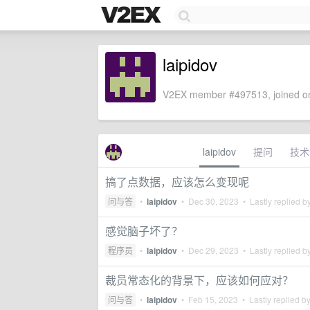
laipidov
V2EX member #497513, joined on
laipidov
提问
技术
搞了点数据，应该怎么变现呢
问与答
•
laipidov
•
Dec 30, 2023
• Lastly replied b
感觉脑子坏了？
程序员
•
laipidov
•
Dec 29, 2023
• Lastly replied b
裁员常态化的背景下，应该如何应对？
问与答
•
laipidov
•
Feb 15, 2023
• Lastly replied b