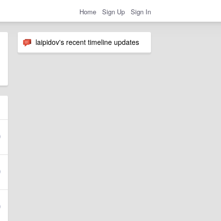
Home
Sign Up
Sign In
laipidov's recent timeline updates