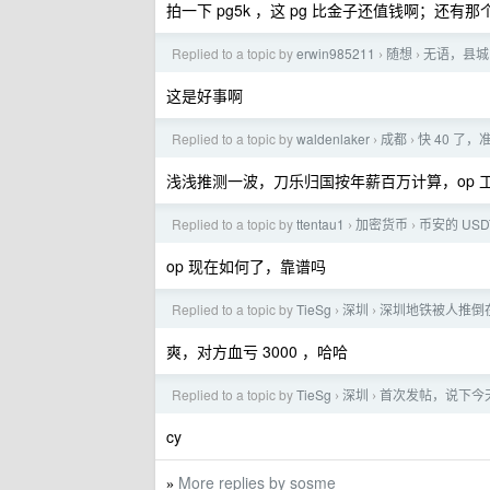
拍一下 pg5k ，这 pg 比金子还值钱啊；还
Replied to a topic by
erwin985211
随想
无语，县城
›
›
这是好事啊
Replied to a topic by
waldenlaker
成都
快 40 了
›
›
浅浅推测一波，刀乐归国按年薪百万计算，op 工
Replied to a topic by
ttentau1
加密货币
币安的 US
›
›
op 现在如何了，靠谱吗
Replied to a topic by
TieSg
深圳
深圳地铁被人推倒
›
›
爽，对方血亏 3000 ，哈哈
Replied to a topic by
TieSg
深圳
首次发帖，说下今
›
›
cy
More replies by sosme
»