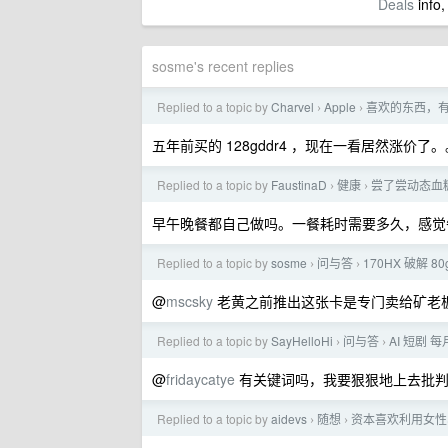
Deals
info,
sosme's recent replies
Replied to a topic by
Charvel
Apple
喜欢的东西，
›
›
五年前买的 128gddr4 ，现在一看居然涨价了。
Replied to a topic by
FaustinaD
健康
尝了尝动态血
›
›
早午晚餐都自己做吗。一餐耗时需要多久，感觉
Replied to a topic by
sosme
问与答
170HX 破解 8
›
›
@
mscsky
老黄之前推出这张卡是专门卖给矿老
Replied to a topic by
SayHelloHi
问与答
AI 短剧 
›
›
@
fridaycatye
有关键词吗，我要狠狠地上去批
Replied to a topic by
aidevs
随想
资本喜欢利用女性
›
›