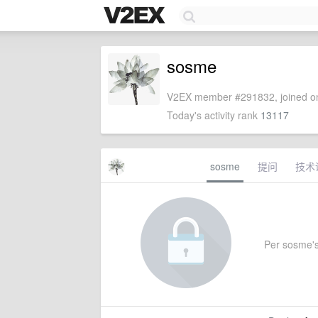
sosme
V2EX member #291832, joined on
Today's activity rank
13117
sosme
提问
技术
Per sosme's 