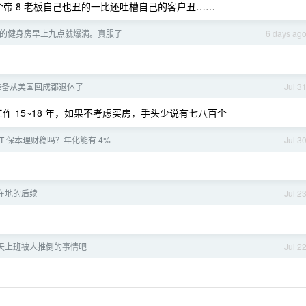
有那个帝 8 老板自己也丑的一比还吐槽自己的客户丑……
的健身房早上九点就爆满。真服了
6 days ag
，准备从美国回成都退休了
Jul 3
作 15~18 年，如果不考虑买房，手头少说有七八百个
DT 保本理财稳吗？年化能有 4%
Jul 3
在地的后续
Jul 2
天上班被人推倒的事情吧
Jul 2