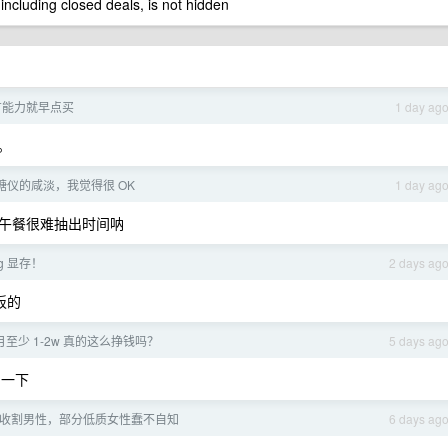
 including closed deals, is not hidden
有能力就早点买
1 day ag
。
糖仪的咸淡，我觉得很 OK
1 day ag
午餐很难抽出时间呐
0g 显存！
2 days ag
板的
每月至少 1-2w 真的这么挣钱吗？
5 days ag
判一下
收割男性，部分低质女性蠢不自知
6 days ag