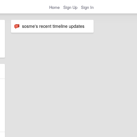
Home
Sign Up
Sign In
sosme's recent timeline updates