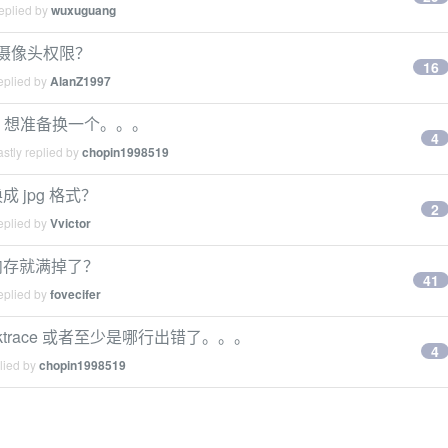
eplied by
wuxuguang
开摄像头权限？
16
eplied by
AlanZ1997
，想准备换一个。。。
4
stly replied by
chopin1998519
 jpg 格式？
2
eplied by
Vvictor
几天内存就满掉了？
41
eplied by
fovecifer
backtrace 或者至少是哪行出错了。。。
4
lied by
chopin1998519