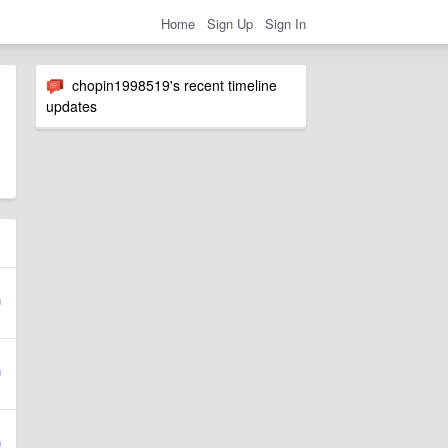
Home
Sign Up
Sign In
chopin1998519's recent timeline
updates