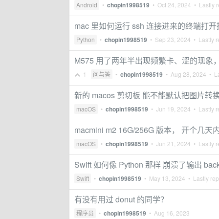
Android
•
chopin1998519
•
Oct 24, 2024
• Lastly r
mac 里如何运行 ssh 连接进来的终端打
Python
•
chopin1998519
•
Sep 23, 2024
• Lastly r
M575 用了两年半出现频繁卡、涩的现象
1
问与答
•
chopin1998519
•
Aug 28, 2024
• La
新的 macos 剪切板 能不能默认把图片转换成
macOS
•
chopin1998519
•
Jun 19, 2024
• Lastly r
macmini m2 16G/256G 版本， 开个
macOS
•
chopin1998519
•
Jun 21, 2024
• Lastly r
Swift 如何像 Python 那样 崩溃了输出 
Swift
•
chopin1998519
•
May 13, 2024
• Lastly rep
有没有用过 donut 的同学？
程序员
•
chopin1998519
•
Aug 16, 2023