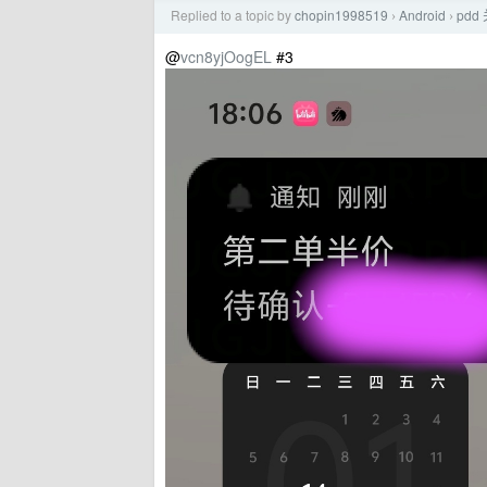
Replied to a topic by
chopin1998519
Android
pd
›
›
@
vcn8yjOogEL
#3