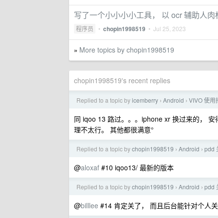
写了一个小小小小工具， 以 ocr 辅助
程序员
•
chopin1998519
•
Jul 25, 2023
More topics by chopin1998519
»
chopin1998519's recent replies
Replied to a topic by
icemberry
Android
VIVO 使
›
›
同 iqoo 13 路过。。。iphone xr 换过
理不太行。 其他都很满意°
Replied to a topic by
chopin1998519
Android
pd
›
›
@
aloxaf
#10 iqoo13/ 最新的版本
Replied to a topic by
chopin1998519
Android
pd
›
›
@
billlee
#14 肯定关了， 而且后台能针对个人关