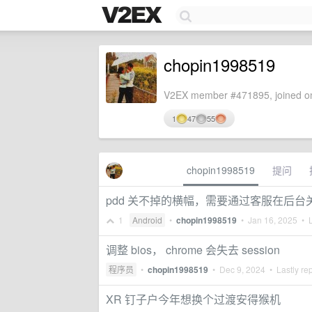
chopin1998519
V2EX member #471895, joined on
1
47
55
chopin1998519
提问
pdd 关不掉的横幅，需要通过客服在后台
1
Android
•
chopin1998519
•
Jan 16, 2025
• L
调整 bios， chrome 会失去 session
程序员
•
chopin1998519
•
Dec 9, 2024
• Lastly re
XR 钉子户今年想换个过渡安得猴机