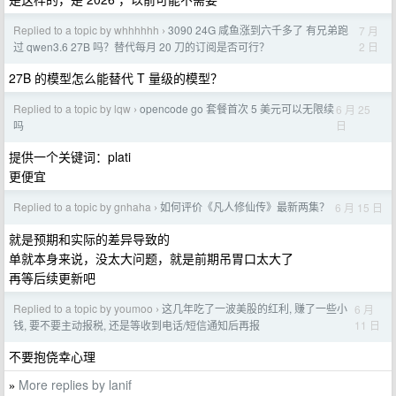
Replied to a topic by whhhhhh
3090 24G 咸鱼涨到六千多了 有兄弟跑
7 月
›
2 日
过 qwen3.6 27B 吗？替代每月 20 刀的订阅是否可行？
27B 的模型怎么能替代 T 量级的模型？
Replied to a topic by lqw
opencode go 套餐首次 5 美元可以无限续
6 月 25
›
日
吗
提供一个关键词：plati
更便宜
Replied to a topic by gnhaha
如何评价《凡人修仙传》最新两集？
6 月 15 日
›
就是预期和实际的差异导致的
单就本身来说，没太大问题，就是前期吊胃口太大了
再等后续更新吧
Replied to a topic by youmoo
这几年吃了一波美股的红利, 赚了一些小
6 月
›
11 日
钱, 要不要主动报税, 还是等收到电话/短信通知后再报
不要抱侥幸心理
More replies by lanif
»