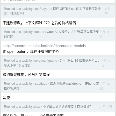
Replied to a topic by LostPrayers
现在 GPT5.6 sol 的上下文长度是多
4 天
›
前
少，可以改吗？
不建议修改，上下文超过 272 之后的价格翻倍
Replied to a topic by haoduo
OpenAI 大降价， API 账单怎么解决支
7 月 31
›
日
付问题
https://openrouter.ai/collections/discounted-models
走 openrouter ，现在还有限时半价
Replied to a topic by meiguozhiguang
7 月 10 日 16 倍做多海力士，
7 月 14
›
日
今天下午 15 点爆仓
赌狗就是赌狗，还分析啥错误
Replied to a topic by nsasdada
最近再折腾 navidrome， iPhone 求
7 月 10
›
日
推荐客户端
音流
Replied to a topic by zitup
小宇宙认证竟然还需要手持身份证？
7 月 7 日
›
是这样的，是 2026 ，以前可能不需要