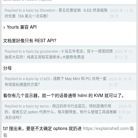
Replied to a topic by Showfom
黑五优惠促销 · S.EE 终身版限
2025 年 11 月
›
29 日
时优惠（59 美元一次买断）
> Yourls 兼容 API
文档里好像只有 REST API?
Replied to a topic by guojianwei
V 站五年老店，双十一感恩回馈
2025 年 11
›
月 11 日
抽奖大狂欢！纯真五常稻花香新米+大额券免费送
分母
Replied to a topic by z1s23
请教下 Mac Mini 和 PC 共用一套
2024 年 10 月
›
31 日
有线鼠标键盘的方案？
看你有几个显示器，就一个的话普通带 hdmi 的 KVM 就可以了。
Replied to a topic by serco
用过的命令行总是忘，特别是偶尔用
2024 年
›
8 月 24
的，或者忘记 option 代表什么，每次都得查，有什么管理工具或者解
日
决办法吗？
fzf 搜出来，要是不太确定 options 就扔进
https://explainshell.com/看
看