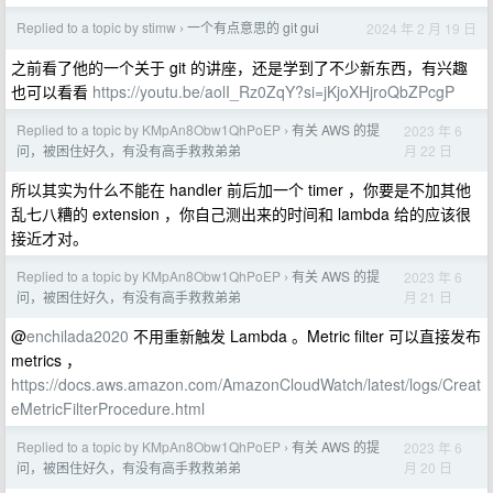
Replied to a topic by stimw
一个有点意思的 git gui
2024 年 2 月 19 日
›
之前看了他的一个关于 git 的讲座，还是学到了不少新东西，有兴趣
也可以看看
https://youtu.be/aolI_Rz0ZqY?si=jKjoXHjroQbZPcgP
Replied to a topic by KMpAn8Obw1QhPoEP
有关 AWS 的提
2023 年 6
›
月 22 日
问，被困住好久，有没有高手救救弟弟
所以其实为什么不能在 handler 前后加一个 timer ，你要是不加其他
乱七八糟的 extension ，你自己测出来的时间和 lambda 给的应该很
接近才对。
Replied to a topic by KMpAn8Obw1QhPoEP
有关 AWS 的提
2023 年 6
›
月 21 日
问，被困住好久，有没有高手救救弟弟
@
enchilada2020
不用重新触发 Lambda 。Metric filter 可以直接发布
metrics ，
https://docs.aws.amazon.com/AmazonCloudWatch/latest/logs/Creat
eMetricFilterProcedure.html
Replied to a topic by KMpAn8Obw1QhPoEP
有关 AWS 的提
2023 年 6
›
月 20 日
问，被困住好久，有没有高手救救弟弟