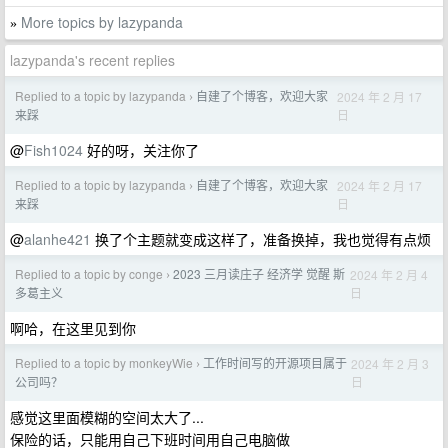
More topics by lazypanda
»
lazypanda's recent replies
Replied to a topic by lazypanda
自建了个博客，欢迎大家
2024 年 2 月 17
›
日
来踩
@
Fish1024
好的呀，关注你了
Replied to a topic by lazypanda
自建了个博客，欢迎大家
2024 年 2 月 17
›
日
来踩
@
alanhe421
换了个主题就变成这样了，准备换掉，我也觉得有点烦
Replied to a topic by conge
2023 三月读庄子 经济学 觉醒 斯
2024 年 2 月 4
›
日
多葛主义
啊哈，在这里见到你
Replied to a topic by monkeyWie
工作时间写的开源项目属于
2024 年 2 月 3
›
日
公司吗？
感觉这里面模糊的空间太大了...
保险的话，只能用自己下班时间用自己电脑做