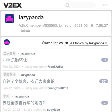
lazypanda
V2EX member #538503, joined on 2021-03-19 17:58:27
+08:00
Switch topics list
二手交易
•
lazypanda
vultr 余额转让
9
Feb 22, 2024 • Lastly replied by
FrankAdler
分享创造
•
lazypanda
自建了个博客，欢迎大家来踩
57
Feb 12, 2024 • Lastly replied by
huangzhe8263
杭州
•
lazypanda
去哪里修自行车的地方?
7
Apr 20, 2022 • Lastly replied by
seeyisee