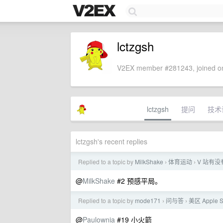
lctzgsh
V2EX member #281243, joined on
lctzgsh
提问
技术
lctzgsh's recent replies
Replied to a topic by
MilkShake
体育运动
V 站有
›
›
@
MilkShake
#2 预感平局。
Replied to a topic by
mode171
问与答
美区 Appl
›
›
@
Paulownia
#19 小火箭