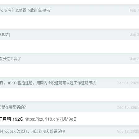
e Store 有什么值得下载的应用吗？
Feb 
年终总结]
Jan 
年没涨过工资了
Jan 
月 24 日， IBKR 盈透注册，用国内个税证明可以过工作证明审核
Dec 31, 202
都是在哪里买的？
Dec 15, 202
月租 192G
https://kzurl18.cn/7UM9eB
 todesk 怎么样，用过的朋友给说说呗
Nov 12, 202