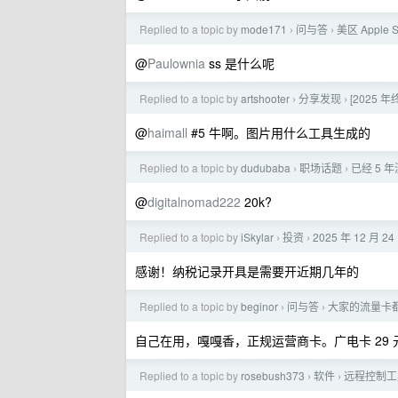
Replied to a topic by
mode171
问与答
美区 Appl
›
›
@
Paulownia
ss 是什么呢
Replied to a topic by
artshooter
分享发现
[2025 
›
›
@
haimall
#5 牛啊。图片用什么工具生成的
Replied to a topic by
dudubaba
职场话题
已经 5 
›
›
@
digitalnomad222
20k?
Replied to a topic by
iSkylar
投资
2025 年 12 
›
›
感谢！纳税记录开具是需要开近期几年的
Replied to a topic by
beginor
问与答
大家的流量卡
›
›
自己在用，嘎嘎香，正规运营商卡。广电卡 29 元
Replied to a topic by
rosebush373
软件
远程控制工具
›
›