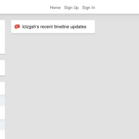
Home
Sign Up
Sign In
lctzgsh's recent timeline updates
4
0