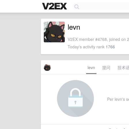
levn
V2EX member #4768, joined on 2
Today's activity rank
1766
levn
提问
技术
Per levn's se