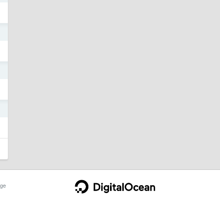
1
0
9
ge