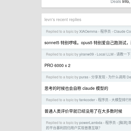
Deals
info,
levn's recent replies
Replied to a topic by
XIAOemma
程序员
Claude 
›
›
sonnet5 特别啰嗦。opus5 特别爱自己
Replied to a topic by
yiranw09
Local LLM
请教一下，
›
›
PRO 6000 x 2
Replied to a topic by
puras
分享发现
为什么调用 De
›
›
思考的时候也会自称 claude 模型的
Replied to a topic by
fankcoder
程序员
大模型排行
›
›
普通人类评价早就已经没用了在大多数时候
Replied to a topic by
powerLambda
程序员
[脑洞]
›
›
的平台暴利回归用户实现普惠互联？