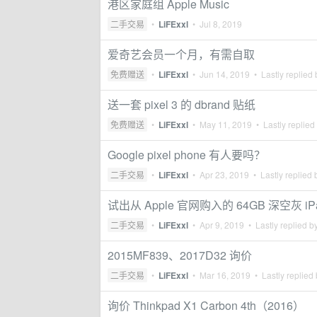
港区家庭组 Apple Music
二手交易
•
LiFExxl
•
Jul 8, 2019
爱奇艺会员一个月，有需自取
免费赠送
•
LiFExxl
•
Jun 14, 2019
• Lastly replied
送一套 pixel 3 的 dbrand 贴纸
免费赠送
•
LiFExxl
•
May 11, 2019
• Lastly replied
Google pixel phone 有人要吗？
二手交易
•
LiFExxl
•
Apr 23, 2019
• Lastly replied
试出从 Apple 官网购入的 64GB 深空灰 iPad
二手交易
•
LiFExxl
•
Apr 9, 2019
• Lastly replied b
2015MF839、2017D32 询价
二手交易
•
LiFExxl
•
Mar 16, 2019
• Lastly replied
询价 Thinkpad X1 Carbon 4th（2016）