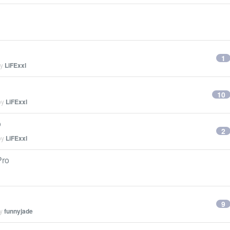
1
by
LiFExxl
10
by
LiFExxl
o
2
by
LiFExxl
ro
9
by
funnyjade