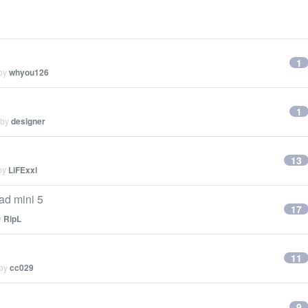
1
 by
whyou126
1
 by
designer
13
 by
LiFExxl
 mini 5
17
y
RipL
11
 by
cc029
9