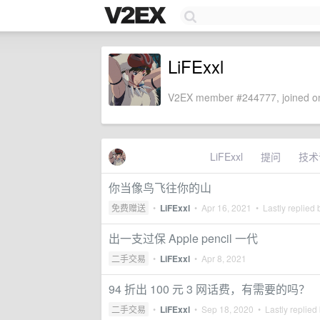
LiFExxl
V2EX member #244777, joined on
LiFExxl
提问
技术
你当像鸟飞往你的山
免费赠送
•
LiFExxl
•
Apr 16, 2021
• Lastly replied
出一支过保 Apple pencil 一代
二手交易
•
LiFExxl
•
Apr 8, 2021
94 折出 100 元 3 网话费，有需要的吗？
二手交易
•
LiFExxl
•
Sep 18, 2020
• Lastly replied