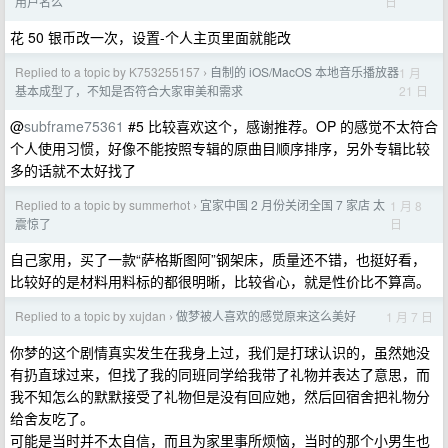
日
用户名么
花 50 银币改一次，设置-个人主页里面就能改
Replied to a topic by K753255157
自制的 iOS/MacOS 本地音乐播放器
1 月
›
21 日
基本成型了，不知是否符合大家审美和需求
@
subframe75361
#5 比较喜欢这个，感谢推荐。OP 的感觉不太符合
个人使用习惯，好像不能按照专辑的原曲目顺序排序，另外专辑比较
多的话就不太好找了
Replied to a topic by summerhot
宜家中国 2 月份关闭全国 7 家店 太
1 月 8
›
日
震惊了
自己家用，买了一款“萨格斯图阿”钢架床，质量还不错，也挺好看，
比较好的是材料用料标的都很明晰，比较省心，就是性价比不算高。
Replied to a topic by xujdan
做梦被人喜欢的感觉原来这么美好
1 月 7 日
›
你梦的这个剧情真实发生在我身上过，我们是打球认识的，虽然她没
有扔直球过来，但找了我的同班同学给我带了礼物并表达了意思，而
我不知怎么的默默接受了礼物但是没有回应她，然后回宿舍把礼物分
给舍友吃了。
可能是当时并不太自信，而且为家里事所烦恼，当时的那个小男生也