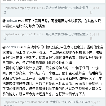
Replied to a topic by 0x114514
最近突然意识到自己小时候被性侵
5 月 14
›
日
过
@
liudewa
#53 算不上眉清目秀，可能是因为比较瘦弱，在其他人眼
中看起来是比较好欺负的类型
Replied to a topic by 0x114514
最近突然意识到自己小时候被性侵
5 月 14
›
日
过
@
leo72638
#39 我读小学的时候也被初中生表哥猥亵过，当时他来我
家做客，晚上 2 个人睡一张床，早上醒来发现他在抚摸我下体，然后
又把我压在身下拼刺刀，接着又把我翻过身来趴着，想要扳开屁股往
里面插进去，还好我绷紧肌肉挣扎着没让他得逞
上初中的时候住校外亲戚家，跟亲戚的熟人的 2 个孩子住同一个房
间，两个都高我一个年级。有一个晚上，他们主动挑衅我，然后突然
就把我按在床上压在身下亲嘴亲脸，最后我使劲挣扎动静闹大了，才
把亲戚惊醒过来询问。虽然当时没闹出什么事情，表面看上去就是小
孩间的嬉戏打闹，但还是感觉影响了我的性格以及正常和他人建立关
系的能力，所以至今为止还是单身，也打算今后单身下去
Replied to a topic by alcohobby1st
大佬们，请问 V2EX 是不可以改
3 月 26
›