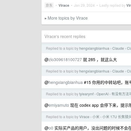
京东
•
Virace
•
Jan 29, 2024
• Lastly replied by
Vi
More topics by Virace
»
Virace's recent replies
Replied to a topic by
hengxiangbianhua
Claude
C
›
›
@
zlo309618100727
就 285 ，就这么大
Replied to a topic by
hengxiangbianhua
Claude
C
›
›
@
hengxiangbianhua
#15 你用的中转站吧，
Replied to a topic by
tylearymf
OpenAI
有没有方法可
›
›
@
emiyamuto
现在 codex app 会停下来，提示
Replied to a topic by
Virace
小米
小米 17U 长
›
›
@
o0
实际买产品的用户，没出问题的时候不会在