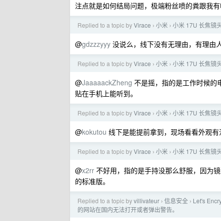
注点就是如何结局问题，极端粉丝喷的粪跟我有
Replied to a topic by
Virace
小米
小米 17U 长
›
›
@
gdzzzyyy
没说么，线下没有无理由，有理由
Replied to a topic by
Virace
小米
小米 17U 长
›
›
@
JaaaaackZheng
不是摇，指的是工作时候的
贴在手机上能听到。
Replied to a topic by
Virace
小米
小米 17U 长
›
›
@
kokutou
线下是能提前拿到，现场看看外观有
Replied to a topic by
Virace
小米
小米 17U 长
›
›
@
x2rr
不好用，指的是手持没那么舒服，因为镜
的标准版。
Replied to a topic by
villivateur
信息安全
Let's 
›
›
的网站在国内无法打开或者弹出警告。