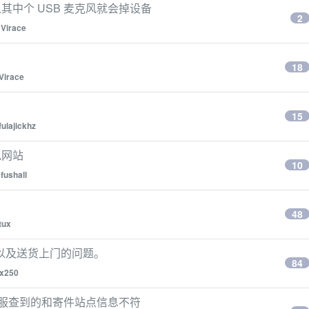
输入其中个 USB 麦克风就会掉设备
2
y
Virace
18
Virace
15
fulajickhz
似网站
10
y
fushall
48
ltux
以及送货上门的问题。
84
x250
客服查到的和寄件站点信息不符