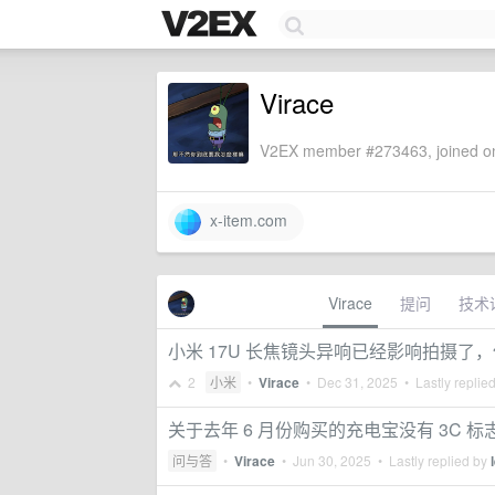
Virace
V2EX member #273463, joined on
x-item.com
Virace
提问
技术
小米 17U 长焦镜头异响已经影响拍摄了
2
小米
•
Virace
•
Dec 31, 2025
• Lastly replie
关于去年 6 月份购买的充电宝没有 3C 标
问与答
•
Virace
•
Jun 30, 2025
• Lastly replied by