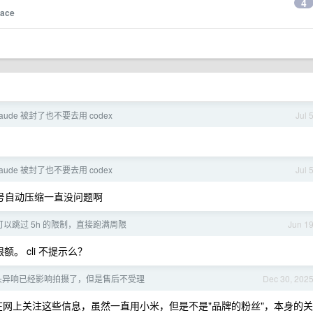
4
race
laude 被封了也不要去用 codex
Jul 
laude 被封了也不要去用 codex
Jul 
账号自动压缩一直没问题啊
以跳过 5h 的限制，直接跑满周限
Jun 1
限额。 cli 不提示么？
焦镜头异响已经影响拍摄了，但是售后不受理
Dec 30, 202
网上关注这些信息，虽然一直用小米，但是不是"品牌的粉丝"，本身的关