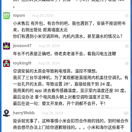
。
ropon
Aug 29, 2024
7
小米售后 有外包，有合作的吧，我也遇到了，安装不按说明书
来，右侧出管处 距离墙面太近
你们有遇到小米空调异响，内机内滴水，甚至漏水的情况么？
jenson47
Aug 29, 2024
8
年长不代表是正确吧，倚老卖老谁不会，看我闪电五连鞭
roykingH
Aug 29, 2024
9
空调安装的太高会导致耗电增高，温控不理想。
我买了三台华凌神机，为了美观都是直接用内机盖住空调孔。有
一台孔开的太高，导致设置 28°，直接给我干到 24 度。
我用美的的 app 进去看传感器温度，显示室内温度还是 30 度。
最后没办法 拿个电风扇头朝上对着空调吹温度才正常。
最后在说一句：傻叉开发商，开个洞都不会开，干！
harryWebb
Aug 29, 2024
10
投诉就完事了，这种事情小米会扣罚合作商的钱的，到时候合作
商会想尽办法上门给你道歉赔钱的。。。小米和海尔这些差不