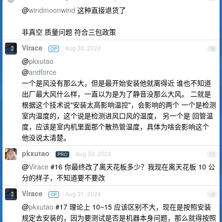
@
windmoonwind
这种直接退货了
非真空 质量问题 符合三包政策
Virace
Aug 30, 2024
OP
16
@
pkxutao
@
andforce
一个是风没有那么大，但是最开始安装他就离得近 谁也不知道
出厂最大风什么样，一直以为是为了静音没那么大风。 二就是
根据这个技术说"安装太高影响温控"，会影响的两个 一个是检测
室内温度的，这个说是检测进风口风的温度， 另一个是 回管温
度，应该是室内机里面那个散热管温度，具体为啥会影响这个
他没说太清楚。
pkxutao
Aug 30, 2024
PRO
17
@
Virace
#16 你最终改了离天花板多少？我现在离天花板 10 公
分的样子，不知道要不要改
Virace
Aug 31, 2024
OP
18
@
pkxutao
#17 理论上 10~15 应该区别不大，现在是按照安装
规定去安装的，因为要测试是否是机器本身问题，那么就得按照