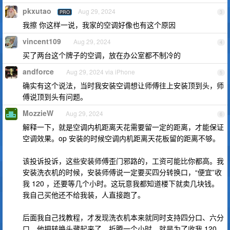
pkxutao
Aug 29, 2024
PRO
3
我擦 你这样一说，我家的空调好像也有这个原因
vincent109
Aug 29, 2024
4
买了两台这个牌子的空调，放在办公室都不制冷的
andforce
Aug 29, 2024 via iPhone
5
确实有这个说法，当时我安装空调想让师傅往上安装顶到头，师
傅说顶到头有问题。
MozzieW
Aug 29, 2024
6
解释一下，就是空调内机距离天花需要留一定的距离，才能保证
空调效果。op 安装的时候空调内机距离天花板留的距离不够。
该投诉投诉，这些安装师傅歪门邪路的，工资可能比你都高。我
安装洗衣机的时候，安装师傅说一定要买四分转换口，“便宜”收
我 120 ，还要等几个小时。这玩意我都知道楼下就卖几块钱。
我自己买他还不给我装，人直接跑了。
后面我自己找教程，才发现洗衣机本来就同时支持四分口、六分
口，他把转换头藏起来了，折腾一个小时，就是为了收我 120