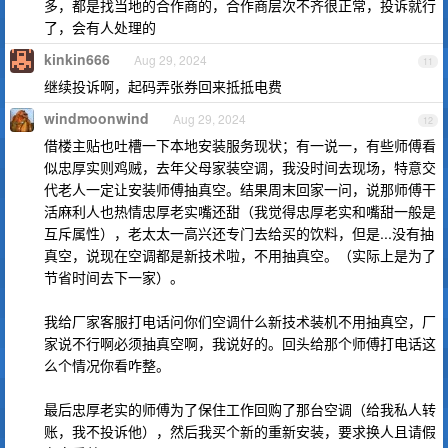
多，都是找当地的合作商的，合作商层次不齐很正常，投诉就行
了，会有人处理的
kinkin666
Aug 29, 2024
11
继续投诉啊，起码弄张券回来抵抵电费
windmoonwind
Aug 29, 2024
12
借楼主贴也吐槽一下本地安装服务现状；有一说一，有些师傅看
似忠厚实则鸡贼，去年父母家装空调，我没时间去现场，特意交
代老人一定让安装师傅抽真空。结果周末回家一问，说那师傅干
活麻利人也热情忠厚老实嘴还甜（我觉得忠厚老实和嘴甜一般是
互斥属性），老太太一高兴还专门去给买的饮料，但是...没有抽
真空，说现在空调都是新技术啦，不用抽真空。（实际上是为了
节省时间去下一家）。
我给厂家客服打电话问你们空调什么新技术装机不用抽真空，厂
家说不行啊必须抽真空啊，我说好的。回头给那个师傅打电话这
么个情况你看咋整。
最后忠厚老实的师傅为了保住工作回购了那台空调（给我私人转
账，我不投诉他），然后我买个新的重新安装，要求换人且请假