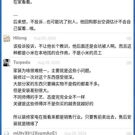
在家看着。
---
后来想，不投诉...也可能坑了别人，他回购那台空调估计不会自
己留着...唉。
Hilong
Aug 29, 2024
13
该投诉投诉，不让他长个教训，他后面还是会坑被人啊。而且这
种都是小米在本地找的合作商，不是小米的员工
Torpedo
Aug 29, 2024
14
家装为啥很难统一，主要就是这些小问题。
装修过一次对这个东西感受很深。
大部分家的东西只要确实物不是假的都差不多。
但是安装差别很大。
不同师傅的手艺、态度完完全全不一样
关键是这些师傅并不是你买的越贵就越好的
所以装修家电在我看来都是销售行业。只要售前卖出去，售后安
装就是随缘了
mU9vX912XopmAoE1
Aug 29, 2024
15