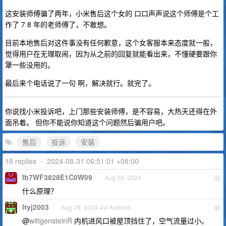
这安装师傅骗了两年，小米售后这个女的 口口声声说这个师傅是个工
作了 7 8 年的老师傅了，不敢想。
目前本地售后对这件事没有任何歉意，这个女客服本来态度就一般，
觉得用户在无理取闹，因为从之前的回复就能看出来，不懂硬要跟你
犟一些没用的。
最后来个电话说了一句 啊，解决就行。就完了。
你说找小米投诉吧，上门那些安装师傅，是不容易，大热天还得在外
面吊着。 但你不能说你知道这个问题然后骗用户吧。
售后
投诉
安装
18 replies
•
2024-08-31 06:51:01 +08:00
Ib7WF3828E1C0W09
Aug 29, 2024
1
什么原理？
ltyj2003
Aug 29, 2024 via Android
2
@
wittgensteinR
内机进风口被屋顶挡住了，空气流量过小。