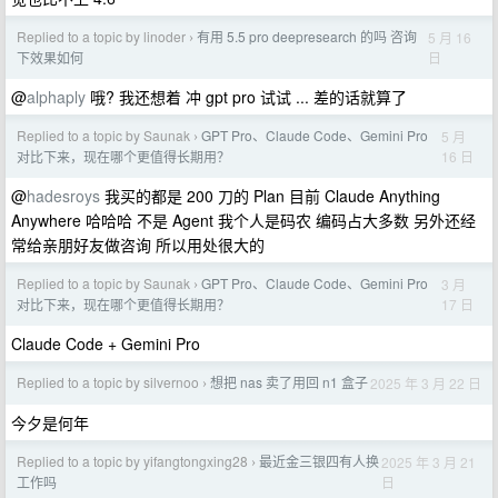
Replied to a topic by linoder
有用 5.5 pro deepresearch 的吗 咨询
5 月 16
›
日
下效果如何
@
alphaply
哦? 我还想着 冲 gpt pro 试试 ... 差的话就算了
Replied to a topic by Saunak
GPT Pro、Claude Code、Gemini Pro
5 月
›
16 日
对比下来，现在哪个更值得长期用？
@
hadesroys
我买的都是 200 刀的 Plan 目前 Claude Anything
Anywhere 哈哈哈 不是 Agent 我个人是码农 编码占大多数 另外还经
常给亲朋好友做咨询 所以用处很大的
Replied to a topic by Saunak
GPT Pro、Claude Code、Gemini Pro
3 月
›
17 日
对比下来，现在哪个更值得长期用？
Claude Code + Gemini Pro
Replied to a topic by silvernoo
想把 nas 卖了用回 n1 盒子
2025 年 3 月 22 日
›
今夕是何年
Replied to a topic by yifangtongxing28
最近金三银四有人换
2025 年 3 月 21
›
日
工作吗