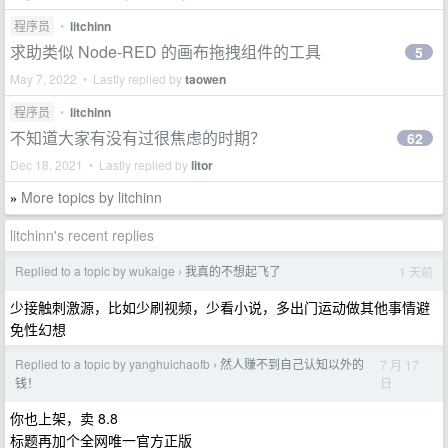
程序员
•
litchinn
求助类似 Node-RED 的画布拖拽组件的工具
5
May 7, 2022 • Lastly replied by
taowen
程序员
•
litchinn
不知道大家有没有过很焦虑的时期？
62
Dec 18, 2021 • Lastly replied by
litor
More topics by litchinn
»
litchinn's recent replies
Replied to a topic by wukaige
我真的不想起飞了
1 天前
›
少接触刺激源，比如少刷视频，少看小说，多出门运动做其他事情避
免性幻想
Replied to a topic by yanghuichaofb
然人赚不到自己认知以外的
7 月 17
›
日
钱！
你也上架，卖 8.8
标题再加个全网唯一官方正版