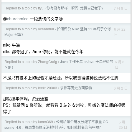
Replied to a topic by tty0
你有没有那样一瞬间, 觉得自己老了?
7 月 8 日
›
@
churchmice
一段悲伤的文字😢
Replied to a topic by oceandull
如何评价 Niko 坚持 11 年终于夺得
6 月 22
›
日
Major 冠军？
niko 牛逼
niko 都夺冠了，Ame 你呢，能不能就在今年
Replied to a topic by ZhangCraig
Java 工作十年 orJava 十年经验的
6 月 8
›
日
区别！
不是只有技术上的经验才是经验，所以我觉得这种说法站不住脚
Replied to a topic by leek120303
求推荐历史方面读物
6 月 2 日
›
那就编年体啊，资治通鉴
PS：我赞同 2 楼所说，就看看 B 站的安州牧，稚嫩的魔法师的视频
得了
Replied to a topic by lumm369
公司给每个研发分配了不限量 CC
5 月
›
25 日
sonnet 4.6，每周发布额度消耗排行榜，如何能排名靠前些呢？