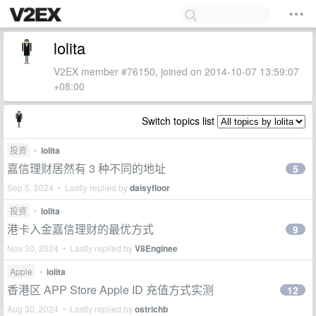
lolita
V2EX member #76150, joined on 2014-10-07 13:59:07
+08:00
Switch topics list
投资
•
lolita
嘉信理财居然有 3 种不同的地址
5
Sep 5, 2024 • Lastly replied by
daisyfloor
投资
•
lolita
港卡入金嘉信理财的最优方式
9
Nov 30, 2024 • Lastly replied by
V8Enginee
Apple
•
lolita
香港区 APP Store Apple ID 充值方式实测
12
Aug 30, 2024 • Lastly replied by
ostrichb