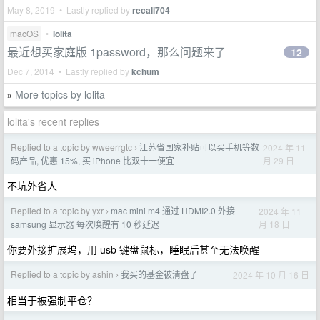
May 8, 2019 • Lastly replied by
recall704
macOS
•
lolita
最近想买家庭版 1password，那么问题来了
12
Dec 7, 2014 • Lastly replied by
kchum
More topics by lolita
»
lolita's recent replies
Replied to a topic by wweerrgtc
江苏省国家补贴可以买手机等数
2024 年 11
›
月 29 日
码产品, 优惠 15%, 买 iPhone 比双十一便宜
不坑外省人
Replied to a topic by yxr
mac mini m4 通过 HDMI2.0 外接
2024 年 11
›
月 18 日
samsung 显示器 每次唤醒有 10 秒延迟
你要外接扩展坞，用 usb 键盘鼠标，睡眠后甚至无法唤醒
Replied to a topic by ashin
我买的基金被清盘了
2024 年 10 月 16 日
›
相当于被强制平仓？