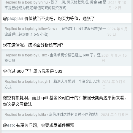
Replied to a topic by Shinu
跌了一周, 两天修复完成, 黄金 etf 是
2024 年 10
›
月 12 日
不是已经成为稳定/增值可观的投资方式
@
paopjian
价值就当不变吧，购买力等值，通胀了
Replied to a topic by followNew
上证指数 1 小时波浪形态(第一
2024 年 9 月
›
30 日
波反弹已经走到了 5-5 小浪)
现在这情况，技术面分析还有用？
Replied to a topic by LRhx
金条单克价格已经过 600 了，还
2024 年 9 月 15
›
日
能买吗
金价过 600 了？周五我看是 583
Replied to a topic by haoyh1
脑洞大开想到一个资金出入境
2024 年 9 月 9
›
日
方式
做空有损耗啊，而且 qdii 基金公司白干的？按照长期两边平衡来看，
你这是必亏做法
Replied to a topic by lolita
嘉信理财居然有 3 种不同的地址
2024 年 9 月 5 日
›
@
estk
有税务问题，会要求发邮件解释