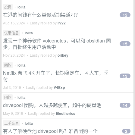
投资
•
lolita
在港的闲钱有什么类似活期渠道吗？
12
Aug 15, 2024 • Lastly replied by
liv22
优惠信息
•
lolita
发现一个神器软件 voicenotes，可以和 obsidian 同
15
步，首批终生用户活动中
Nov 26, 2024 • Lastly replied by
orikey
团购
•
lolita
Netflix 奈飞 4K 开车了，长期稳定车， 4 人车，季
13
付
Jul 3, 2019 • Lastly replied by
V4Exp
团购
•
lolita
drivepool 团购，人越多越便宜，超牛的硬盘池
14
May 9, 2019 • Lastly replied by
Eleutherios
二手交易
•
lolita
有人了解硬盘池 drivepool 吗？准备团购一个
2