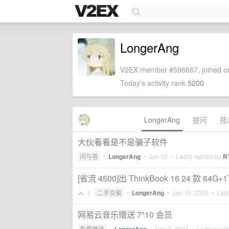
LongerAng
V2EX member #596667, joined on
Today's activity rank
5200
LongerAng
提问
技
大伙看看是不是骗子软件
问与答
•
LongerAng
•
Jun 12
• Lastly replied by
R
[省流 4500]出 ThinkBook 16 24 款 64G+1
1
二手交易
•
LongerAng
•
Jan 16, 2025
• Lastl
网易云音乐赠送 7*10 会员
免费赠送
•
•
Nov 7, 2024
• Lastly repl