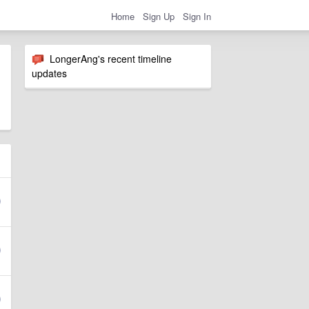
Home
Sign Up
Sign In
LongerAng's recent timeline
updates