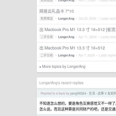
LongerAng
网易云礼品卡 7*10
免费赠送
•
LongerAng
•
Oct 23, 2024
• Lastly repl
出 Macbook Pro M1 13.3 寸 16+512 [省流:
二手交易
•
LongerAng
•
Apr 11, 2024
• Lastly repl
出 Macbook Pro M1 13.3 寸 16+512
二手交易
•
LongerAng
•
Apr 7, 2024
• Lastly repli
More topics by LongerAng
»
LongerAng's recent replies
Replied to a topic by
yang59324
生活
这事 V 友如
›
›
不知道怎么想的，要是角色互换感觉又不一样了
怎么说。而且这种算是共同财产的吧，还是交通