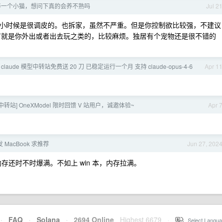
养一个小猫，想问下真的会养不熟吗
Jul 2
小时候是很调皮的。也拆家，虽然不严重。但是你控制欲比较强，不建议
有就是你外出或者出去玩之类的，比较麻烦。独居有个宠物还是很不错的
 claude 模型中转站免费送 20 刀 已稳定运行一个月 支持 claude-opus-4-6
Apr 1
 中转站] OneXModel 限时回馈 V 站用户，诚邀体验~
Apr 
 MacBook 求推荐
Jun 27, 202
内存还时不时爆满。不如上 win 本，内存拉满。
·
FAQ
·
Solana
·
2694 Online
Highest 6679
·
Select Langua