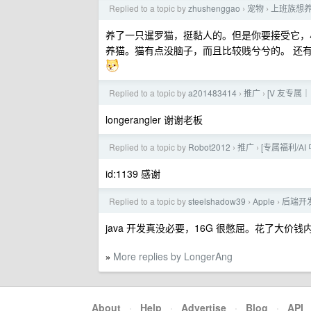
Replied to a topic by
zhushenggao
宠物
上班族想
›
›
养了一只暹罗猫，挺黏人的。但是你要接受它，
养猫。猫有点没脑子，而且比较贱兮兮的。 还
Replied to a topic by
a201483414
推广
[V 友专属｜
›
›
longerangler 谢谢老板
Replied to a topic by
Robot2012
推广
[专属福利/AI
›
›
id:1139 感谢
Replied to a topic by
steelshadow39
Apple
后端开发
›
›
java 开发真没必要，16G 很憋屈。花了大价钱
More replies by LongerAng
»
About
·
Help
·
Advertise
·
Blog
·
API