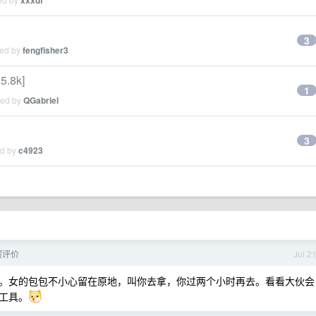
xxxdf
3
ied by
fengfisher3
5.8k]
1
ied by
QGabriel
3
ed by
c4923
何评价
Jul 2
。女的包包不小心留在原地，叫你去拿，你过两个小时再去。看看大伙会
工具。