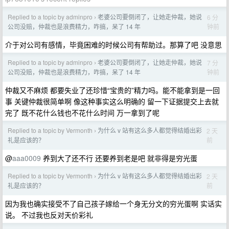
Replied to a topic by adminpro
老婆公司要倒闭了，让她走仲裁，她说
6 分
›
钟前
公司没赔，仲裁也是浪费精力，咋搞，呆了 14 年
介于对公司有感情，毕竟困难的时候公司有帮助过。那算了吧 没意思
Replied to a topic by adminpro
老婆公司要倒闭了，让她走仲裁，她说
7 分
›
钟前
公司没赔，仲裁也是浪费精力，咋搞，呆了 14 年
仲裁又不麻烦 都要失业了还珍惜“宝贵的”精力吗。能不能拿到是一回
事 关键仲裁很简单啊 像这种事实这么明确的 留一下证据提交上去就
完了 既不花什么钱也不花什么时间 万一拿到了呢
Replied to a topic by Vermonth
为什么 v 站有这么多人都觉得结婚出彩
2 天
›
前
礼是应该的？
@
aaa0009
养到大了还不行 还要养到老是吧 就非得是穷光蛋
Replied to a topic by Vermonth
为什么 v 站有这么多人都觉得结婚出彩
2 天
›
前
礼是应该的？
因为我也确实接受不了自己孩子嫁给一个身无分文的穷光蛋啊 实话实
说。 不过我也反对天价彩礼