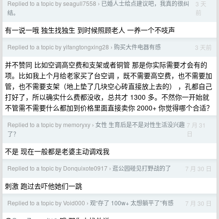
Replied to a topic by seagull7558
已婚人士给点建议吧，我真的很纠
3 天
›
前
结。
有一说一哦 独生找独生 到时候照顾老人 一养一个不吱声
Replied to a topic by yifangtongxing28
购买大件电器有感
3 天前
›
并不赞同 比如空调高空费和支架或者铜管 那是你实际需要才会有的
项。比如我上个月给老家买了台空调 ，既不需要高空费，也不需要加
管，也不需要支架（地上垫了几块空心砖直接放上去的） ，孔都自己
打好了，所以确实什么费都没收，总共才 1300 多。不然你一开始就
不管需不需要什么都加到价格里面直接卖你 2000+ 你觉得哪个合适？
Replied to a topic by memoryxy
女性 生育后是不是对性生活没兴趣
7 月 31
›
日
了？
不是 现在一般都是老婆主动调戏我
Replied to a topic by Donquixote0917
逛公园碰见打野战的了
7 月 30 日
›
刺激 跑过去吓他她们一跳
Replied to a topic by Void000
观“存了 100w+ 太想躺平了”有感
7 月 30 日
›