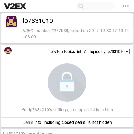
lp7631010
V2EX member #277938, joined on 2017-12-30 17:13:11
+08:00
Switch topics list
Per lp7631010's settings, the topics list is hidden
Deals
info, including closed deals, is not hidden
lp7631010's recent replies