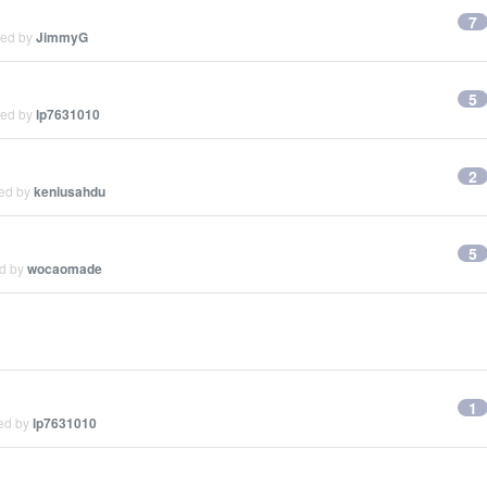
7
ied by
JimmyG
5
ied by
lp7631010
2
ied by
keniusahdu
5
ed by
wocaomade
1
ied by
lp7631010