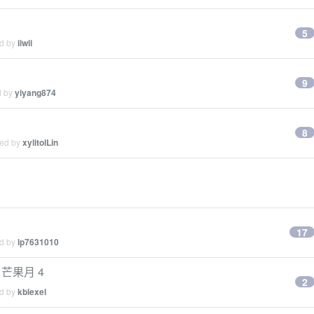
5
ed by
iiwii
9
d by
yiyang874
8
ied by
xylitolLin
17
ed by
lp7631010
，芒果月 4
2
ed by
kblexel