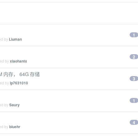
1
ied by
Liuman
2
ied by
xiaohantx
2M 内存， 64G 存储
3
ied by
lp7631010
1
ied by
Saury
4
ied by
bluehr