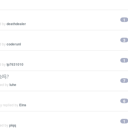
1
ed by
deathdealer
3
ed by
coderunI
1
ed by
lp7631010
免吗？
7
ied by
luhe
6
y replied by
Eins
1
ied by
piqq