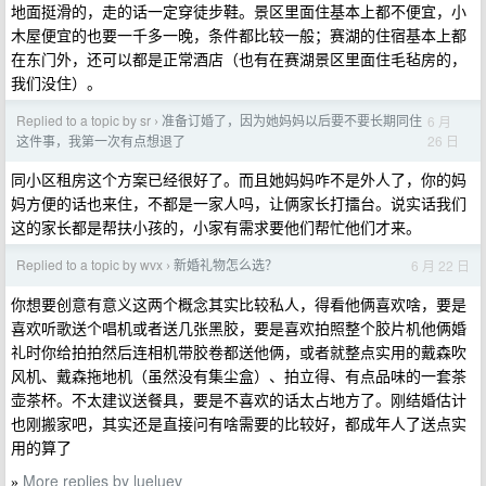
地面挺滑的，走的话一定穿徒步鞋。景区里面住基本上都不便宜，小
木屋便宜的也要一千多一晚，条件都比较一般；赛湖的住宿基本上都
在东门外，还可以都是正常酒店（也有在赛湖景区里面住毛毡房的，
我们没住）。
Replied to a topic by sr
准备订婚了，因为她妈妈以后要不要长期同住
6 月
›
26 日
这件事，我第一次有点想退了
同小区租房这个方案已经很好了。而且她妈妈咋不是外人了，你的妈
妈方便的话也来住，不都是一家人吗，让俩家长打擂台。说实话我们
这的家长都是帮扶小孩的，小家有需求要他们帮忙他们才来。
Replied to a topic by wvx
新婚礼物怎么选？
6 月 22 日
›
你想要创意有意义这两个概念其实比较私人，得看他俩喜欢啥，要是
喜欢听歌送个唱机或者送几张黑胶，要是喜欢拍照整个胶片机他俩婚
礼时你给拍拍然后连相机带胶卷都送他俩，或者就整点实用的戴森吹
风机、戴森拖地机（虽然没有集尘盒）、拍立得、有点品味的一套茶
壶茶杯。不太建议送餐具，要是不喜欢的话太占地方了。刚结婚估计
也刚搬家吧，其实还是直接问有啥需要的比较好，都成年人了送点实
用的算了
More replies by lueluev
»