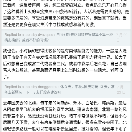
正着问一遍反着再问一遍，纯二极管搞对立。看点奶头乐开心开心得
了这种看着上火的直接拉黑+不感兴趣就行。人活着是需要爽感的，是
需要多巴胺的，享受幻想带来的爽感是没有罪的，别当真了就行。当
然还是要更多在现实生活中寻找成就感和新的刺激。
Replied to a topic by dvazqcce
自我幻想来达到精神安慰算不算一种
7 月 29
›
日
病态疾病？或者不好的习惯？
我也会。小时候幻想得比较多的是有类似超能力的能力，一般是大隐
隐于市终于有天有突发情况我不得已暴露了超能力拯救世界。长大了
后幻想自己变成富二代或者富三代，或者中彩票后怎么花，自己占理
骂人也幻想过，甚至后面还真用上过当时幻想的一些话术。老阿 Q
了。
Replied to a topic by donggenmu
休 3 天，中秋+国庆可玩 13 天，准
7 月
›
23 日
备去新疆玩一下， v 友们给点建议呀
去年国庆去的北疆，包车走的阿勒泰、禾木、白哈巴、喀纳斯，最后
从阿勒泰坐飞机去的博乐玩的赛里木湖。建议去南疆，北疆一路的风
景都差不多，感觉还没青甘线好玩。堵车平常倒是不咋堵，但要小心
后面几天下雪，去年有房车侧翻后交通管制，很多车雪夜被困了。北
疆轻徒步路线一般可以在喀纳斯景区里走，挺好看的，但去年下雨了