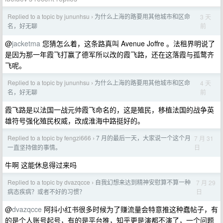
Replied to a topic by jununhsu
为什么上海的路要用其他城市和区命
3 天
›
前
名，好无聊
@
jacketma
您猜怎么着，这条路真叫 Avenue Joffre 。法租界明说了
是因为那一年霞飞打赢了德军所以改的霞飞路，还在这落霞与孤鹜齐
飞呢。
Replied to a topic by jununhsu
为什么上海的路要用其他城市和区命
4 天
›
前
名，好无聊
霞飞路是以法国一战元帅霞飞命名的，这是殖民，移植法国的战争英
雄符号强化殖民权威，改成淮海中路挺好的。
Replied to a topic by fengzi666
7 月的最后一天，大家说一个这个月
7 月 31
›
日
一直坚持做的事情。
牛啊 这能休息得过来吗
Replied to a topic by dvazqcce
自我幻想来达到精神安慰算不算一种
7 月 29
›
日
病态疾病？或者不好的习惯？
@
dvazqcce
阿抖小红书很多时候为了赚流量会特意推这种蠢帖子，有
的是个人账号起号，有的是平台推，知乎更是演都不演了，一个问题