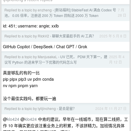
Replied to a topic by enzheng
[新站福利] StableFast AI 满血 Codex 号
7 月
›
28 日
池， 0.05 倍率，注册送 200 万 Token 回帖送 2000 万 Token
id: 451; username: angie; xxlb
Replied to a topic by RIckV2
聊聊大家最趁手的 AI 工具？
2025 年 5 月 8 日
›
GitHub Copilot / DeepSeek / Chat GPT / Grok
Replied to a topic by ManjusakaL
UV 已死， PDM 天下第一，建
2025 年 4
›
月 12 日
议写 Python 的进来学习一下优雅的代码怎么写
真是够乱的有的一比
pip pipx pip3 uv pdm conda
nv npm pnpm yarn
没个最佳实践吗，都要玩一遍
Replied to a topic by lylijincheng
是去是留？
2024 年 11 月 27 日
›
@
klo424
@
klo424
中肯的建议。早年在一线城市，现在算二线把，工
作 10 年确实更应该注重业务上的积累，不该拼精力。加班情况具体