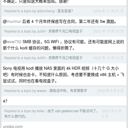
不确定，只是知道大概率加班。感谢！
Replied to a topic by lylijincheng
是去是留？
2024 年 11 月 27 日
›
@
murmur
后者 4 个月年终保底写在合同，第二年还有 5w 激励。
Replied to a topic by JuSH
求推荐千兆口电视盒子
2022 年 10 月 10 日
›
@
wxw752
SMB 协议，5G WiFi ，协议有可能，还有可能是网上说的
那个什么 kodi 缓存的问题，懒得折腾了。
Replied to a topic by JuSH
求推荐千兆口电视盒子
2022 年 10 月 10 日
›
Sony 电视用 kodi 播放 NAS 里面的 4k HDR 视频（十几个 G 大小
吧）有时候也会卡，不知道什么原因，考虑要不要换成 x86 主机 + 飞
鼠试试，同时也在看电视盒子。
Replied to a topic by wwwe
摸鱼迎中秋，有奖猜数字
2022 年 9 月 9 日
›
47
Replied to a topic by feller
由于 cdn.jsdelivr.net 不能访问了。
2022 年 6 月
›
2 日
有什么替代的。
unpkg.com