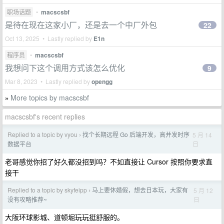
职场话题
•
macscsbf
是待在现在这家小厂，还是去一个中厂外包
22
Oct 13, 2025 • Lastly replied by
E1n
程序员
•
macscsbf
我想问下这个调用方式该怎么优化
9
Mar 8, 2023 • Lastly replied by
opengg
More topics by macscsbf
»
macscsbf's recent replies
Replied to a topic by vyou
找个长期远程 Go 后端开发，高并发时序
5 月 14
›
日
数据平台
老哥感觉你招了好久都没招到吗？不如直接让 Cursor 按照你要求直
接干
Replied to a topic by skyfeipp
马上要休婚假，想去日本玩，大家有
5 月 12
›
日
没有攻略推荐~
大阪环球影城、道顿堀玩玩挺舒服的。