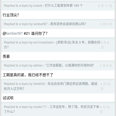
Replied to a topic by luckzk
打什么工能拿到年薪 100 个
5 月 11 日
›
行业顶尖？
Replied to a topic by lambert97
周末双休会选择去爬山吗？
5 月 8 日
›
@
lambert97
#21 谁问你了？
Replied to a topic by es1muss2sein
[求职/失业] 失业 3 年，前路在何
5 月 8
›
日
方？
羡慕
Replied to a topic by aikilan
"工作会膨胀，以填满你的可用时间"
5 月 8 日
›
工期是真的紧，我已经不想干了
Replied to a topic by Void000
失业后去热门景区附近卖烤肠，能轻
4 月 30
›
日
松月入过万吗？
试试呗
Replied to a topic by mode171
工作这些年，除了钱，你还沉淀下来
4 月 30
›
日
了什么？