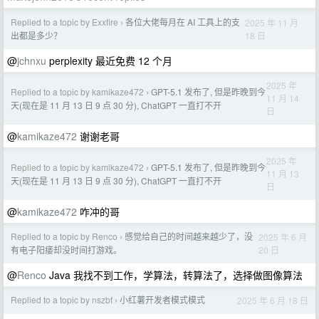
Replied to a topic by Exxfire
各位大佬每月在 AI 工具上的支
2025 年 11 月
›
18 日
出都是多少？
@
jchnxu
perplexity 最近免费 12 个月
2025 年
Replied to a topic by kamikaze472
GPT-5.1 发布了, 但是昨晚到今
›
11 月 14
天(现在是 11 月 13 日 9 点 30 分), ChatGPT 一直打不开
日
@
kamikaze472
谢谢老哥
2025 年
Replied to a topic by kamikaze472
GPT-5.1 发布了, 但是昨晚到今
›
11 月 13
天(现在是 11 月 13 日 9 点 30 分), ChatGPT 一直打不开
日
@
kamikaze472
咋冲的哥
Replied to a topic by Renco
感觉给自己的时间越来越少了，没
2025 年 6 月
›
20 日
有电子阳痿却没时间打游戏。
@
Renco
Java 我找不到工作，学算法，转算法了，选择做图像算法
Replied to a topic by nszbf
小红薯开发者模式模式
2025 年 6 月 18 日
›