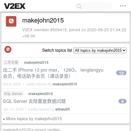
makejohn2015
V2EX member #509415, joined on 2020-09-23 21:04:22
+08:00
Switch topics list
二手交易
•
makejohn2015
出二手 iPhone 13 pro max， 128G， lenglengyu
12
会员，电话助手会员（通话录音）
Oct 9, 2024 • Lastly replied by
makejohn2015
SQL Server
•
makejohn2015
SQL Server 去除重复数据问题
4
Jan 13, 2024 • Lastly replied by
alinwu05
More topics by makejohn2015
»
makejohn2015's recent replies