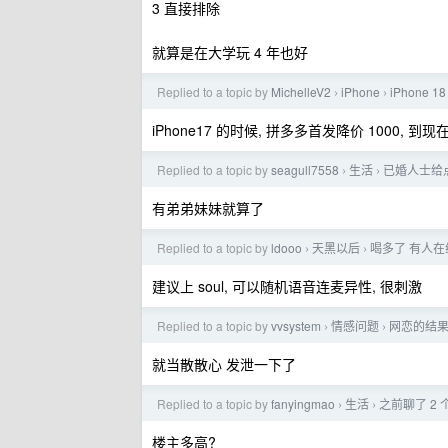
3 直接排除
就算是在大学玩 4 年也好
Replied to a topic by
MichelleV2
iPhone
iPhone 
›
›
iPhone17 的时候, 拼多多首发降价 1000, 
Replied to a topic by
seagull7558
生活
已婚人士给
›
›
有弟弟妹妹就算了
Replied to a topic by
ldooo
天黑以后
喝多了 有人
›
›
建议上 soul, 可以随机语音连麦异性, 很刺激
Replied to a topic by
vvsystem
情感问题
网恋的结
›
›
就当散散心 发泄一下了
Replied to a topic by
fanyingmao
生活
之前聊了 2
›
›
楼主多高?