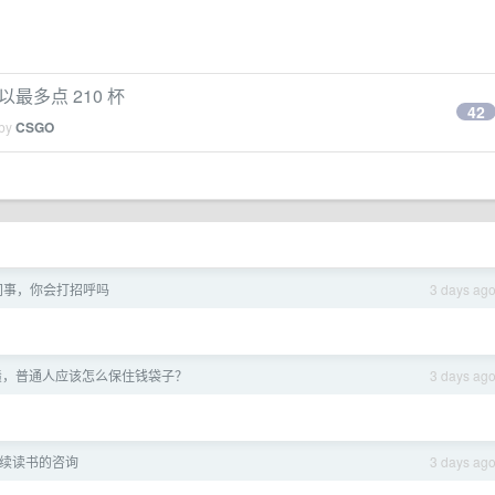
以最多点 210 杯
42
 by
CSGO
同事，你会打招呼吗
3 days ag
化债，普通人应该怎么保住钱袋子？
3 days ag
续读书的咨询
3 days ag