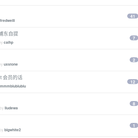
41
fredweili
上海浦东自提
7
 by
caihp
2
 by
uxstone
pt 会员的话
12
mmmbiubiubiu
8
 by
liudewa
1
 by
bigwhite2