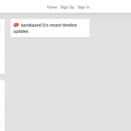
Home
Sign Up
Sign In
kamikaze472's recent timeline
updates