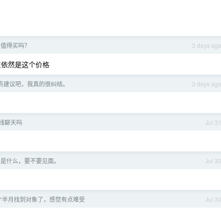
18 值得买吗？
3 days ag
到现在依然是这个价格
点建议吧，我真的很纠结。
3 days ag
在线聊天吗
Jul 3
果是什么，要不要见面。
Jul 3
 个半月找到对象了，感觉有点难受
Jul 3