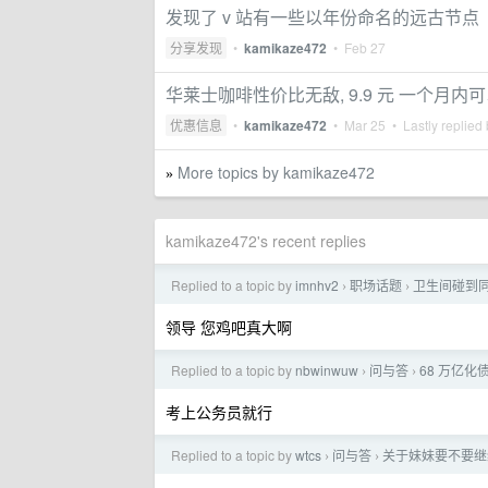
发现了 v 站有一些以年份命名的远古节点
分享发现
•
kamikaze472
•
Feb 27
华莱士咖啡性价比无敌, 9.9 元 一个月内可
优惠信息
•
kamikaze472
•
Mar 25
• Lastly replied
More topics by kamikaze472
»
kamikaze472's recent replies
Replied to a topic by
imnhv2
职场话题
卫生间碰到
›
›
领导 您鸡吧真大啊
Replied to a topic by
nbwinwuw
问与答
68 万亿
›
›
考上公务员就行
Replied to a topic by
wtcs
问与答
关于妹妹要不要继
›
›