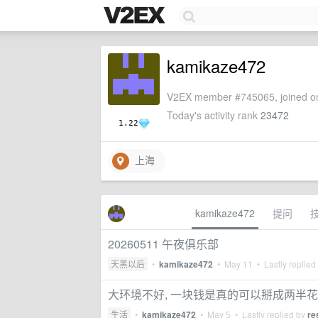
kamikaze472
V2EX member #745065, joined on
Today's activity rank
23472
1.22
上海
kamikaze472
提问
20260511 午夜俱乐部
天黑以后
•
kamikaze472
•
May 11
• Lastly replied
大环境不好, 一块钱是真的可以掰成两半花
生活
•
kamikaze472
•
May 5
• Lastly replied by
re