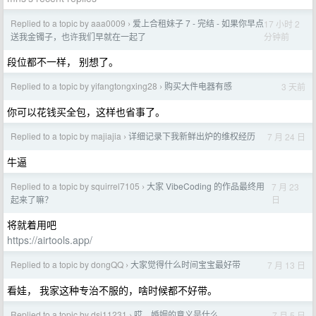
Replied to a topic by aaa0009
爱上合租妹子 7 - 完结 - 如果你早点
17 小时 2
›
分钟前
送我金镯子，也许我们早就在一起了
段位都不一样， 别想了。
Replied to a topic by yifangtongxing28
购买大件电器有感
3 天前
›
你可以花钱买全包，这样也省事了。
Replied to a topic by majiajia
详细记录下我新鲜出炉的维权经历
7 月 24 日
›
牛逼
Replied to a topic by squirrel7105
大家 VibeCoding 的作品最终用
7 月 23
›
日
起来了嘛？
将就着用吧
https://airtools.app/
Replied to a topic by dongQQ
大家觉得什么时间宝宝最好带
7 月 13 日
›
看娃， 我家这种专治不服的，啥时候都不好带。
Replied to a topic by dsj11231
哎，婚姻的意义是什么
7 月 5 日
›