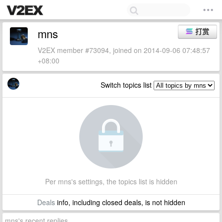
mns
打赏
V2EX member #73094, joined on 2014-09-06 07:48:57
+08:00
Switch topics list
Per mns's settings, the topics list is hidden
Deals
info, including closed deals, is not hidden
mns's recent replies