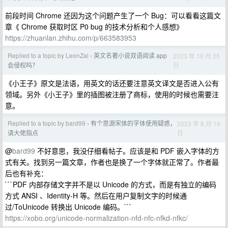
前段时间 Chrome 还因为这个问题产生了一个 Bug：可以看看这篇文
章《 Chrome 获取时区 P0 bug 的技术分析和个人感想》
https://zhuanlan.zhihu.com/p/663583953
Replied to a topic by LeonZai
英文名著小说双语阅读 app
2023 年 10 月 25
›
日
会侵权吗？
《小王子》原文是法语，用英文的话还要注意英文译文是否进入公有
领域。另外《小王子》里的插图被注册了商标，使用的时候也需要注
意。
Replied to a topic by bard99
有个思源宋体的字体使用疑惑，
2023 年 8 月 16
›
日
请大佬指点
@
bard99
不好意思，我没仔细看帖子。应该是和 PDF 嵌入字体的方
式有关。找到另一篇文章，作者也是换了一个字体就正常了。作者最
后也有补充：
```PDF 内部存储文字并不是以 Unicode 的方式，而是有独立的编码
方式 ANSI 、Identity-H 等。然后在用户复制文字的时候通
过/ToUnicode 转换出 Unicode 编码。```
https://xobo.org/unicode-normalization-nfd-nfc-nfkd-nfkc/