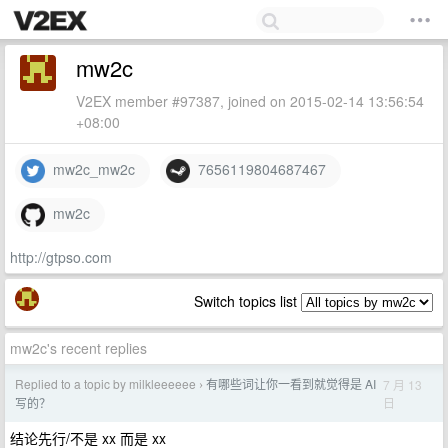
mw2c
V2EX member #97387, joined on 2015-02-14 13:56:54
+08:00
mw2c_mw2c
7656119804687467
mw2c
http://gtpso.com
Switch topics list
mw2c's recent replies
Replied to a topic by milkleeeeee
有哪些词让你一看到就觉得是 AI
7 月 13
›
日
写的？
结论先行/不是 xx 而是 xx