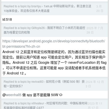
Replied to a topic by brantyu
1xm.ai 中转站新站开业，新注册立送
3 月
›
20 日
10$体验金，欢迎各位技术大佬品鉴
id:518
Replied to a topic by Gilfoyle26
我就不明白了小米的万能遥控
2025 年 7 月
›
28 日
器为啥要定位的权限
https://developer.android.google.cn/develop/connectivity/bluetooth/
bt-permissions?hl=zh-cn
Android 12 之前蓝牙和定位权限是绑定的，因为通过蓝牙扫描也能实
现定位。提前让用户知道 app 可能会定位用户，其实相当于保护用户
隐私。Android 12 之后 Google 增加了一个 neverForLocation 的 flag
，可以不申请定位权限。这里可能是 app 没适配或者手机系统版本低
于 Android 12 。
Replied to a topic by revival83
如何花小钱（例如 500 块）获
2024 年 12 月
›
3 日
取一定的快乐？
@
weenhall5
做 spy 是不是能赚 50W 🐶
Replied to a topic by villivateur
时区缩写的问题：中国标准时间
2023 年 11
›
月 17 日
和美国中部标准时间都是 CST？