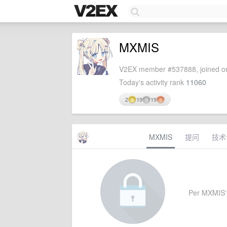
MXMIS
V2EX member #537888, joined on
Today's activity rank
11060
2
19
19
MXMIS
提问
技术
Per MXMIS's 