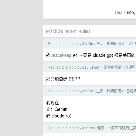
Deals
info,
MXMIS's recent replies
Replied to a topic by
MaiGe
生活
长期使用 AI 已
›
›
@
8eacekeep
#4 主要是 cluade gpt 都是
Replied to a topic by
pauluswen
宽带症候群
联通和
›
›
那只能自建 DERP
Replied to a topic by
MaiGe
生活
长期使用 AI 已
›
›
我现在
文：Gemini
码 cloude 4.8
Replied to a topic by
gadore
健康
上周工作强度过
›
›