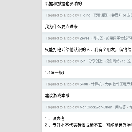
趴握和抓握也影响的
Replied to a topic by
Hiding
职场话题
[卷晋升 or
›
›
我为什么要点进来
Replied to a topic by
Zeyes
问与答
如果同学借钱不
›
›
只能打电话给他认识的人，我有个朋友，借钱给
Replied to a topic by
itxh
分享创造
摸鱼网站+1：这
›
›
1.45(一般)
Replied to a topic by
5408
计算机
大学 软件工程专
›
›
建议游戏本哦
Replied to a topic by
NonClockworkChen
问与答
›
›
1 、没去考
2 、专升本不代表英语成绩不差，可能是另外学