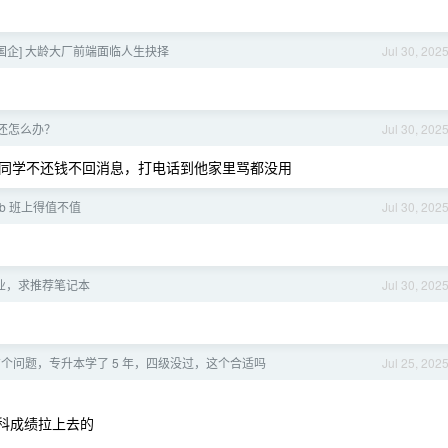
 去国企] 大龄大厂前端面临人生抉择
Jul 30, 202
还怎么办？
Jul 30, 202
同学不还钱不回消息，打电话到他家里骂都没用
 b 班上得值不值
Jul 30, 202
业，求推荐笔记本
Jul 30, 202
有个问题，专升本学了 5 年，四级没过，这个合适吗
Jul 25, 202
科成绩拉上去的