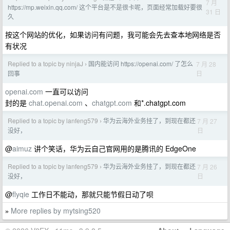
7 月
https://mp.weixin.qq.com/ 这个平台是不是很卡呢，页面经常加载好要很
31 日
久
按这个网站的优化，如果访问有问题，我可能会先去查本地网络是否
有状况
Replied to a topic by ninjaJ
国内能访问 https://openai.com/ 了怎么
7 月 28
›
日
回事
openai.com
一直可以访问
封的是
chat.openai.com
、
chatgpt.com
和*.chatgpt.com
Replied to a topic by lanfeng579
华为云海外业务挂了，到现在都还
7 月 27
›
日
没好，
@
aimuz
讲个笑话，华为云自己官网用的是腾讯的 EdgeOne
Replied to a topic by lanfeng579
华为云海外业务挂了，到现在都还
7 月 26
›
日
没好，
@
flyqie
工作日不能动，那就只能节假日动了呗
More replies by mytsing520
»