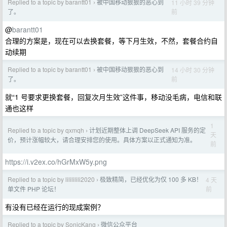
Replied to a topic by barantt01
被中国移动狠狠的恶心到
11 小时 39 分钟
›
前
了。
@
barantt01
合理的方案是，现在可以去换套餐，等下月生效，不然，套餐合约自
动续期
Replied to a topic by barantt01
被中国移动狠狠的恶心到
14 小时 30 分钟
›
前
了。
就“1 号要求更换套餐，回复次月生效”这件事，移动没毛病，电信和联
通也这样
1
Replied to a topic by qxmqh
计划近期整体上调 DeepSeek API 服务的定
›
天
价，预计涨幅较大，请合理安排您的使用。具体方案以正式通知为准。
前
https://i.v2ex.co/hGrMxW5y.png
Replied to a topic by lilililili2020
极致精简，已经优化为仅 100 多 KB！
4 天
›
前
单文件 PHP 论坛！
有没有已经在运行的现成案例？
Replied to a topic by SonicKang
微信公众平台
›