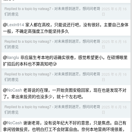
Replied to a topic by nateag7
对未来感到迷茫，想问问老哥
2025 年 6 月 16
›
日
们的意见
@
Lexin914
家人都在高校，只能说还行吧，没有很好。主要自己身体
一般，不确定高强度工作能坚持多久
Replied to a topic by nateag7
对未来感到迷茫，想问问老哥
2025 年 6 月 16
›
日
们的意见
@
lianglu
非应届生考本地的话确实很卷，感觉希望更小。在硕博眼里
扩招后的本科也不算高知吧🥲
Replied to a topic by nateag7
对未来感到迷茫，想问问老哥
2025 年 6 月 16
›
日
们的意见
@
NoCash
老哥说的在理，一开始贪图安稳回家，现在也是发现不对
了。拿出来投资的也没多少，就十个左右吧。
Replied to a topic by nateag7
对未来感到迷茫，想问问老哥
2025 年 6 月 16
›
日
们的意见
@
NoCash
谢谢老哥，没有说年纪大不好的意思，只是焦虑。自己有
拿闲钱做投资，也明白打工不会财富自由。奈何本地营商环境很差，