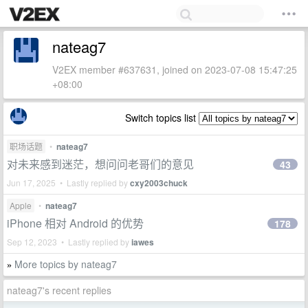
nateag7
V2EX member #637631, joined on 2023-07-08 15:47:25
+08:00
Switch topics list
职场话题
•
nateag7
对未来感到迷茫，想问问老哥们的意见
43
Jun 17, 2025 • Lastly replied by
cxy2003chuck
Apple
•
nateag7
iPhone 相对 Android 的优势
178
Sep 12, 2023 • Lastly replied by
iawes
More topics by nateag7
»
nateag7's recent replies