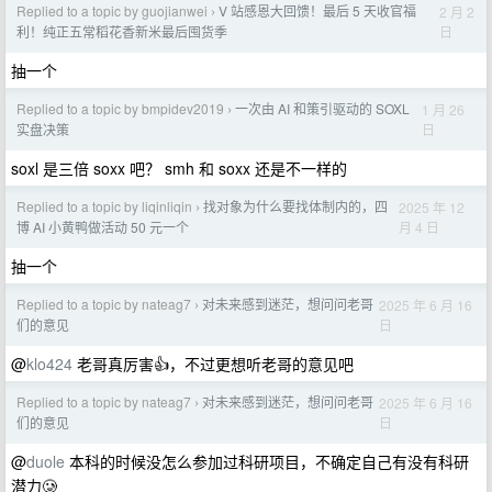
Replied to a topic by guojianwei
V 站感恩大回馈！最后 5 天收官福
2 月 2
›
日
利！纯正五常稻花香新米最后囤货季
抽一个
Replied to a topic by bmpidev2019
一次由 AI 和策引驱动的 SOXL
1 月 26
›
日
实盘决策
soxl 是三倍 soxx 吧？ smh 和 soxx 还是不一样的
Replied to a topic by liqinliqin
找对象为什么要找体制内的，四
2025 年 12
›
月 4 日
博 AI 小黄鸭做活动 50 元一个
抽一个
Replied to a topic by nateag7
对未来感到迷茫，想问问老哥
2025 年 6 月 16
›
日
们的意见
@
klo424
老哥真厉害👍，不过更想听老哥的意见吧
Replied to a topic by nateag7
对未来感到迷茫，想问问老哥
2025 年 6 月 16
›
日
们的意见
@
duole
本科的时候没怎么参加过科研项目，不确定自己有没有科研
潜力🥲