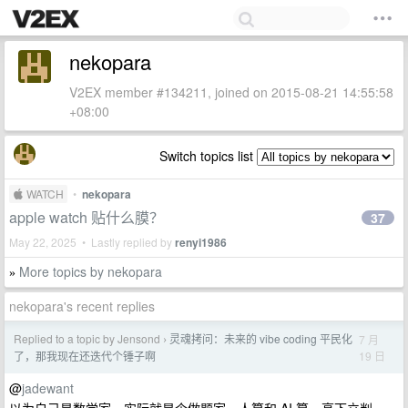
nekopara
V2EX member #134211, joined on 2015-08-21 14:55:58
+08:00
Switch topics list
 WATCH
•
nekopara
apple watch 贴什么膜？
37
May 22, 2025 • Lastly replied by
renyi1986
More topics by nekopara
»
nekopara's recent replies
Replied to a topic by Jensond
灵魂拷问：未来的 vibe coding 平民化
7 月
›
19 日
了，那我现在还迭代个锤子啊
@
jadewant