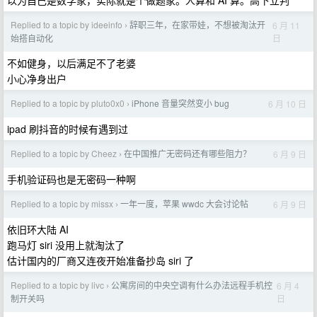
以为自己是数学家，实际就是个做题家。人算和 AI 算。高下立判
Replied to a topic by ideeinfo
辞职三年，在家带娃，不想被淘汰开
6 月 11
›
日
始搭自动化
不如健身，以后满足不了老婆
小心净身出户
Replied to a topic by pluto0x0
iPhone 音量突然变小 bug
6 月 10 日
›
ipad 刷抖音的时候有遇到过
Replied to a topic by Cheez
在中国推广无密码还有哪些阻力？
6 月 9 日
›
手机验证码也是无密码一种啊
Replied to a topic by missx
一年一度，苹果 wwdc 大会讨论帖
6 月 9 日
›
依旧环大陆 AI
跑马灯 siri 没用上就淘汰了
估计国内的厂商又连夜开始准备抄岛 siri 了
Replied to a topic by livc
公寓房间的中央空调有什么办法远程手机控
6 月 4
›
日
制开关吗