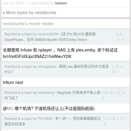
Apr 14, 2024 • Lastly replied by
labdum
More topics by neotaburiss
»
neotaburiss's recent replies
Replied to a topic by coconut5200
[送 Pro 码] iOS 播放器
2 月
›
14 日
OopsPlayer，支持 SMB/Emby/4K HDR/Dolby Vision
长期使用 Infuse 和 nplayer ，NAS 上有 plex,emby, 求个码试试
bmVvdGFidXJpc3NAZ21haWwuY29t
Replied to a topic by chengsitom
围绕 nas 最好的笔记同步方案是
2 月 12
›
日
什么？
trilium next
Replied to a topic by mikewang
MagSafe 外接电池不能上国
2025 年 6 月 28
›
日
内飞机了
@
MC
哪个机场? 宁波机场还让上(不过是国际航班)
Replied to a topic by TUCANA
有一说一，贵的屏幕膜确实比
2025 年 5 月 7
›
日
便宜的好很多