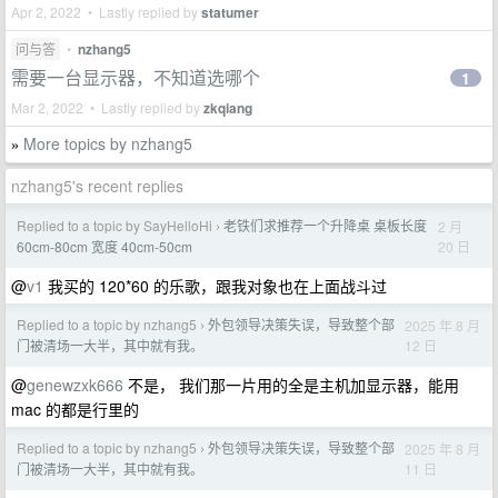
Apr 2, 2022 • Lastly replied by
statumer
问与答
•
nzhang5
需要一台显示器，不知道选哪个
1
Mar 2, 2022 • Lastly replied by
zkqiang
More topics by nzhang5
»
nzhang5's recent replies
Replied to a topic by SayHelloHi
老铁们求推荐一个升降桌 桌板长度
2 月
›
20 日
60cm-80cm 宽度 40cm-50cm
@
v1
我买的 120*60 的乐歌，跟我对象也在上面战斗过
Replied to a topic by nzhang5
外包领导决策失误，导致整个部
2025 年 8 月
›
12 日
门被清场一大半，其中就有我。
@
genewzxk666
不是， 我们那一片用的全是主机加显示器，能用
mac 的都是行里的
Replied to a topic by nzhang5
外包领导决策失误，导致整个部
2025 年 8 月
›
11 日
门被清场一大半，其中就有我。