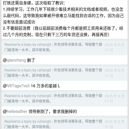
打铁还需自身硬，这次吸取了教训：
1.持续学习，工作几年下班很少看技术相关的文档或者视频，也没怎
么敲代码，这导致我如果被开很难立马能找到合适的工作，因为自己
没有信息面试成功
2.不要超前消费（我以前超前消费每个月都是把工资用来还账了，经
过几个月的克制，现在只剩下三万的车贷还没换，再接再厉）
Replied to a topic by nzhang5
外包领导决策失误，导致整个部
2025 年 8 月
›
11 日
门被清场一大半，其中就有我。
@
qiancheng
删了
Replied to a topic by nzhang5
外包领导决策失误，导致整个部
2025 年 8 月
›
11 日
门被清场一大半，其中就有我。
@
V8Tqgs7vs3
16 万多的星越 L
Replied to a topic by nzhang5
外包领导决策失误，导致整个部
2025 年 8 月
›
11 日
门被清场一大半，其中就有我。
@
helloeather
领导刷到了，要求我删掉的
Replied to a topic by nzhang5
外包领导决策失误，导致整个部
2025 年 8 月
›
11 日
门被清场一大半，其中就有我。