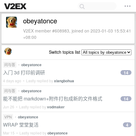
obeyatonce
V2EX member #608983, joined on 2023-01-03 15:53:41
+08:00
Switch topics list
问与答
•
obeyatonce
入门 3d 打印前调研
14
4 days ago • Lastly replied by
xiangbohua
问与答
•
obeyatonce
能不能把 markdown+附件打包成新的文件格式
14
Jun 26 • Lastly replied by
vodmaker
VPN
•
obeyatonce
WRAP 堂堂复活
4
Mar 15 • Lastly replied by
obeyatonce