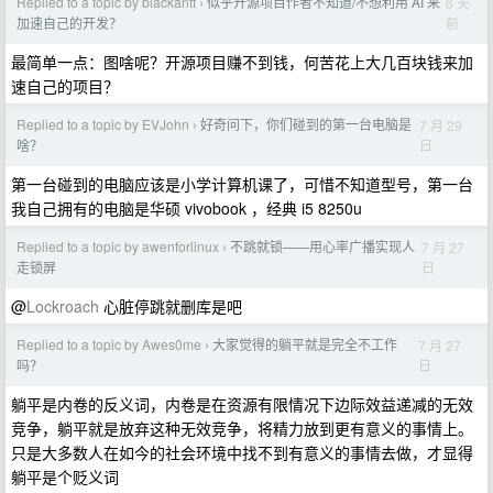
Replied to a topic by blackantt
似乎开源项目作者不知道/不想利用 AI 来
6 天
›
前
加速自己的开发？
最简单一点：图啥呢？开源项目赚不到钱，何苦花上大几百块钱来加
速自己的项目？
Replied to a topic by EVJohn
好奇问下，你们碰到的第一台电脑是
7 月 29
›
日
啥？
第一台碰到的电脑应该是小学计算机课了，可惜不知道型号，第一台
我自己拥有的电脑是华硕 vivobook ，经典 i5 8250u
Replied to a topic by awenforlinux
不跳就锁——用心率广播实现人
7 月 27
›
日
走锁屏
@
Lockroach
心脏停跳就删库是吧
Replied to a topic by Awes0me
大家觉得的躺平就是完全不工作
7 月 27
›
日
吗？
躺平是内卷的反义词，内卷是在资源有限情况下边际效益递减的无效
竞争，躺平就是放弃这种无效竞争，将精力放到更有意义的事情上。
只是大多数人在如今的社会环境中找不到有意义的事情去做，才显得
躺平是个贬义词