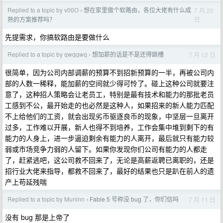
Replied to a topic by v00O
想在家里做个软路由，各位大佬有什么成
7 月 20
›
日
熟的方案推荐吗？
先提需求，你搞软路由是要做什么
Replied to a topic by qwqqwq
想加薪的话是不是还得跳槽
7 月 12 日
›
很简单，因为公司内部调薪的预算不到招新预算的一半，再被公司内
部的人数一稀释，能加薪的空间就少得可怜了。碰上这种公司就要注
意了，这种招人策略会让老员工，特别是最有技术和能力的那批老员
工感到不公，最开始走的也必然是这种人，如果招来的新人能力匹配
不上给他们的工资，就会出现劣币驱逐良币的现象，中坚层一旦离开
过多，工作难以开展，新人也得不到培养，工作会集中堆到剩下的有
能力的人身上，进一步逼迫剩余有能力的人离开，最后就只有能力较
弱或市场竞争力弱的人留下。如果你发现你们公司有能力的人都走
了，赶紧逃吧，这公司救不回来了，无论是高薪返聘已离职的，还是
招行业大佬来指导，都救不回来了，最好的结果也只是趴在前人的遗
产上苟延残喘
Replied to a topic by Muninn
Fable 5 号称没 bug 了，你们信吗
7 月 11 日
›
没有 bug 那是上帝了